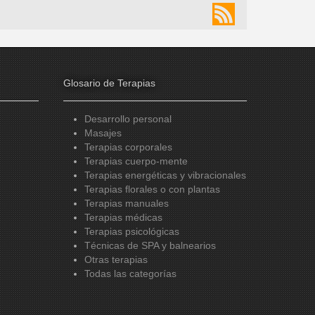
Glosario de Terapias
Desarrollo personal
Masajes
Terapias corporales
Terapias cuerpo-mente
Terapias energéticas y vibracionales
Terapias florales o con plantas
Terapias manuales
Terapias médicas
Terapias psicológicas
Técnicas de SPA y balnearios
Otras terapias
Todas las categorías