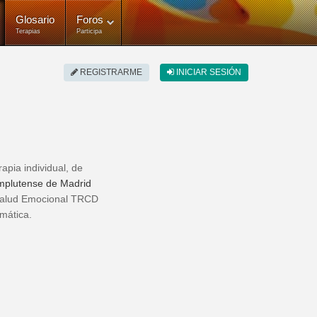
Glosario
Foros
Terapias
Participa
REGISTRARME
INICIAR SESIÓN
apia individual, de
mplutense de Madrid
 Salud Emocional TRCD
omática.