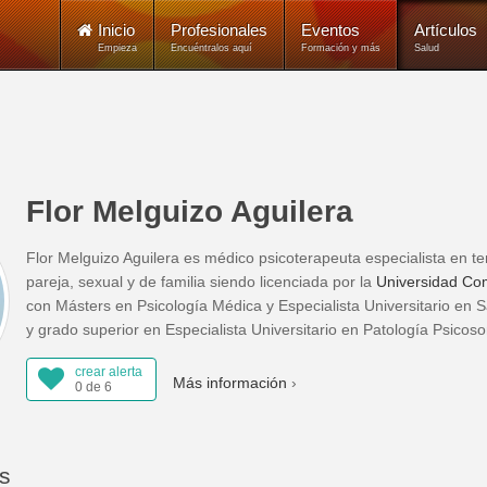
Inicio
Profesionales
Eventos
Artículos
Empieza
Encuéntralos aquí
Formación y más
Salud
Flor Melguizo Aguilera
Flor Melguizo Aguilera es médico psicoterapeuta especialista en ter
pareja, sexual y de familia siendo licenciada por la
Universidad Co
con Másters en Psicología Médica y Especialista Universitario en
y grado superior en Especialista Universitario en Patología Psicos
crear alerta
Más información
0 de 6
os