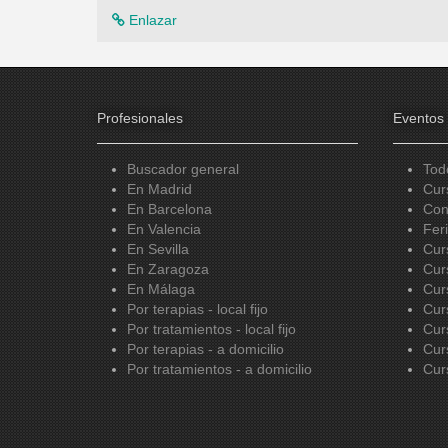
Enlazar
Profesionales
Eventos
Buscador general
Tod
En Madrid
Cur
En Barcelona
Con
En Valencia
Fer
En Sevilla
Cur
En Zaragoza
Cur
En Málaga
Cur
Por terapias - local fijo
Cur
Por tratamientos - local fijo
Cur
Por terapias - a domicilio
Cur
Por tratamientos - a domicilio
Cur