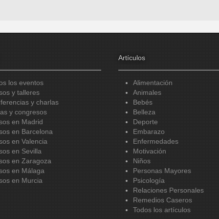
Artículos
os los eventos
Alimentación
sos y talleres
Animales
ferencias y charlas
Bebés
ias y congresos
Belleza
sos en Madrid
Deporte
sos en Barcelona
Embarazo
sos en Valencia
Enfermedades
sos en Sevilla
Motivación
sos en Zaragoza
Niños
sos en Málaga
Personas Mayores
sos en Murcia
Psicología
Relaciones Personales
Remedios Caseros
Todos los artículos