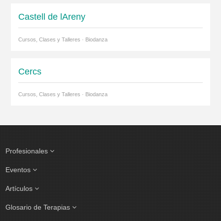
Castell de lAreny
Cursos, Clases y Talleres · Biodanza
Cercs
Cursos, Clases y Talleres · Biodanza
Profesionales
Eventos
Artículos
Glosario de Terapias