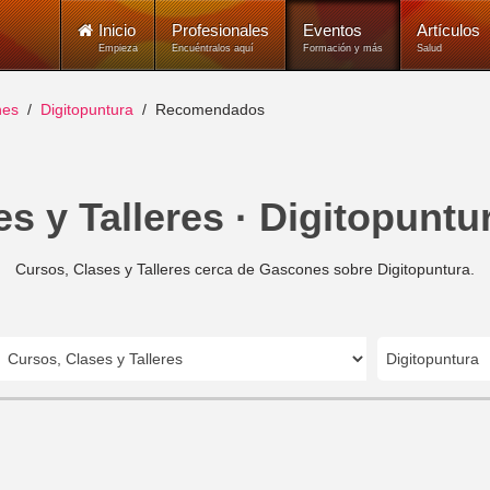
Inicio
Profesionales
Eventos
Artículos
Empieza
Encuéntralos aquí
Formación y más
Salud
nes
Digitopuntura
Recomendados
s y Talleres · Digitopunt
Cursos, Clases y Talleres cerca de Gascones sobre Digitopuntura.
Digitopuntura