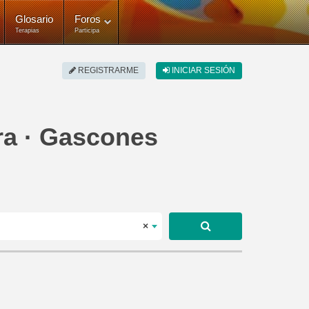
Glosario
Foros
Terapias
Participa
REGISTRARME
INICIAR SESIÓN
ura · Gascones
×