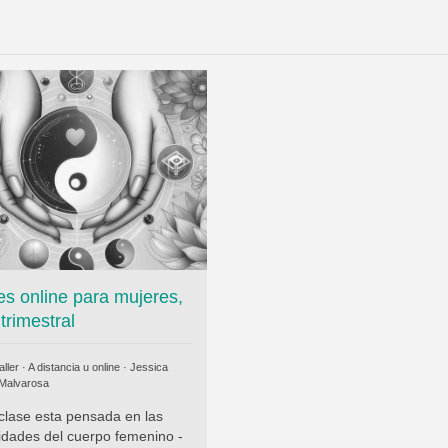
es online para mujeres,
 trimestral
ller · A distancia u online ·
Jessica
Malvarosa
clase esta pensada en las
idades del cuerpo femenino -