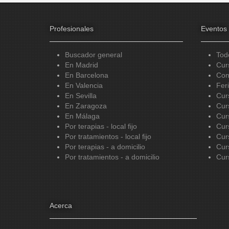
Profesionales
Eventos
Buscador general
Tod
En Madrid
Cur
En Barcelona
Con
En Valencia
Fer
En Sevilla
Cur
En Zaragoza
Cur
En Málaga
Cur
Por terapias - local fijo
Cur
Por tratamientos - local fijo
Cur
Por terapias - a domicilio
Cur
Por tratamientos - a domicilio
Cur
Acerca