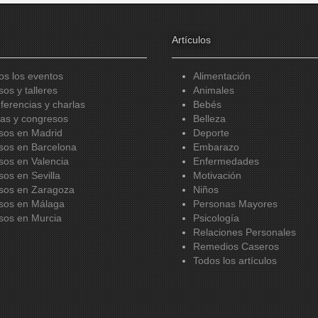
Artículos
os los eventos
Alimentación
sos y talleres
Animales
ferencias y charlas
Bebés
ias y congresos
Belleza
sos en Madrid
Deporte
sos en Barcelona
Embarazo
sos en Valencia
Enfermedades
sos en Sevilla
Motivación
sos en Zaragoza
Niños
sos en Málaga
Personas Mayores
sos en Murcia
Psicología
Relaciones Personales
Remedios Caseros
Todos los artículos