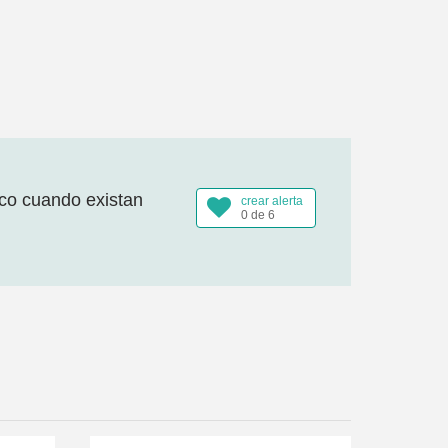
ico cuando existan
crear alerta
0 de 6