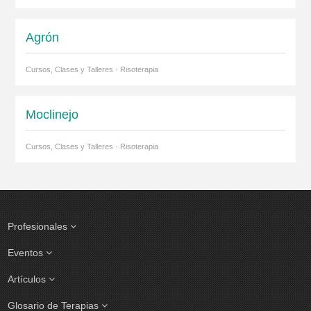
Agrón
Cursos, Clases y Talleres · Risoterapia
Moclinejo
Cursos, Clases y Talleres · Risoterapia
Profesionales
Eventos
Artículos
Glosario de Terapias