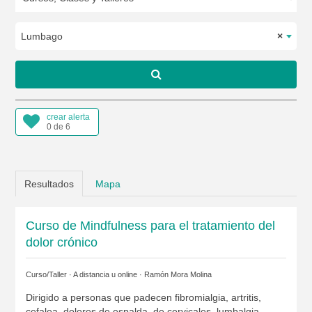
Lumbago
×
crear alerta
0 de 6
Resultados
Mapa
Curso de Mindfulness para el tratamiento del
dolor crónico
Curso/Taller · A distancia u online ·
Ramón Mora Molina
Dirigido a personas que padecen fibromialgia, artritis,
cefalea, dolores de espalda, de cervicales, lumbalgia...,