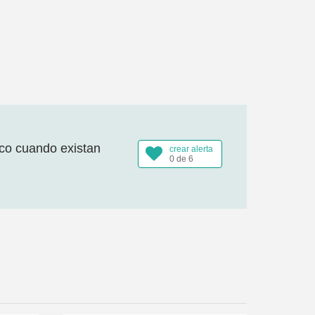
ico cuando existan
crear alerta
0 de 6