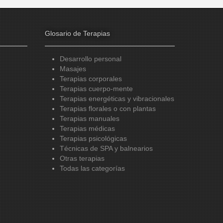
Glosario de Terapias
Desarrollo personal
Masajes
Terapias corporales
Terapias cuerpo-mente
Terapias energéticas y vibracionales
Terapias florales o con plantas
Terapias manuales
Terapias médicas
Terapias psicológicas
Técnicas de SPA y balnearios
Otras terapias
Todas las categorías