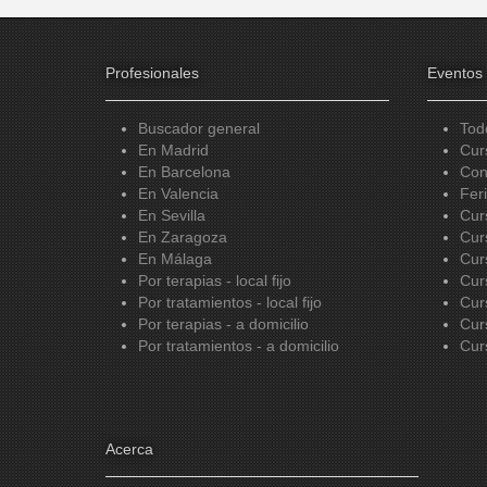
Profesionales
Eventos
Buscador general
Tod
En Madrid
Cur
En Barcelona
Con
En Valencia
Fer
En Sevilla
Cur
En Zaragoza
Cur
En Málaga
Cur
Por terapias - local fijo
Cur
Por tratamientos - local fijo
Cur
Por terapias - a domicilio
Cur
Por tratamientos - a domicilio
Cur
Acerca