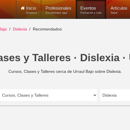
Inicio
Profesionales
Eventos
Artículos
Empieza
Encuéntralos aquí
Formación y más
Salud
Bajo
Dislexia
Recomendados
ses y Talleres · Dislexia ·
Cursos, Clases y Talleres cerca de Urraul Bajo sobre Dislexia.
Dislexia