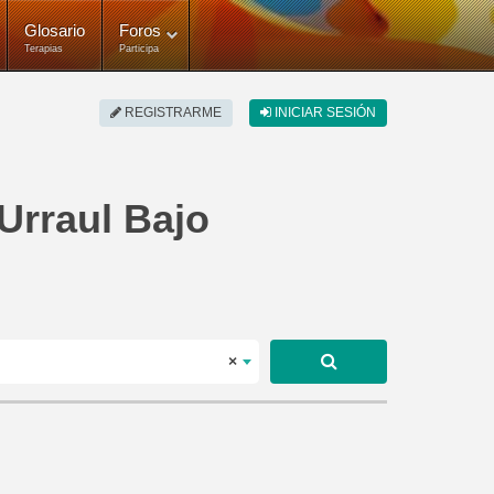
Glosario
Foros
Terapias
Participa
REGISTRARME
INICIAR SESIÓN
 Urraul Bajo
×