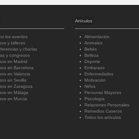
Artículos
os los eventos
Alimentación
sos y talleres
Animales
ferencias y charlas
Bebés
ias y congresos
Belleza
sos en Madrid
Deporte
sos en Barcelona
Embarazo
sos en Valencia
Enfermedades
sos en Sevilla
Motivación
sos en Zaragoza
Niños
sos en Málaga
Personas Mayores
sos en Murcia
Psicología
Relaciones Personales
Remedios Caseros
Todos los artículos