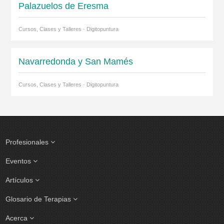
Palazuelos de Eresma
Cursos, Clases y Talleres · Digitopuntura
Navarredonda y San Mamés
Cursos, Clases y Talleres · Digitopuntura
Profesionales
Eventos
Artículos
Glosario de Terapias
Acerca