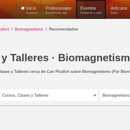
Inicio
Profesionales
Eventos
Artículos
Empieza
Encuéntralos aquí
Formación y más
Salud
afort
Biomagnetismo
Recomendados
y Talleres · Biomagnetism
lases y Talleres cerca de Can Picafort sobre Biomagnetismo (Par Biom
Biomagnetism