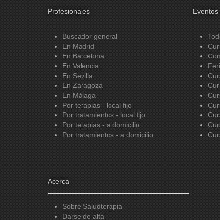
Profesionales
Eventos
Buscador general
Tod
En Madrid
Cur
En Barcelona
Con
En Valencia
Fer
En Sevilla
Cur
En Zaragoza
Cur
En Málaga
Cur
Por terapias - local fijo
Cur
Por tratamientos - local fijo
Cur
Por terapias - a domicilio
Cur
Por tratamientos - a domicilio
Cur
Acerca
Sobre Saludterapia
Darse de alta