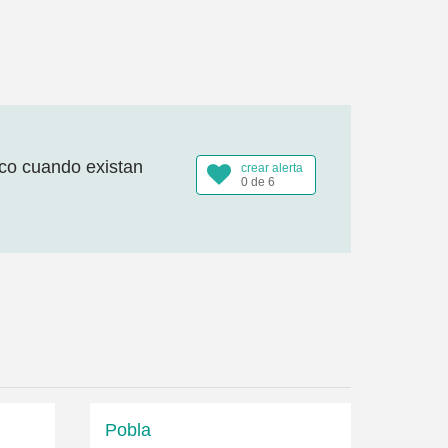
ico cuando existan
crear alerta
0 de 6
Pobla