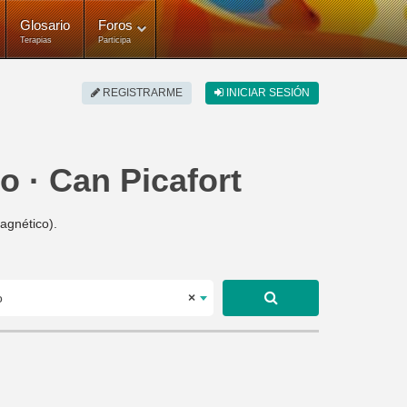
Glosario
Foros
Terapias
Participa
REGISTRARME
INICIAR SESIÓN
o · Can Picafort
agnético).
o
×