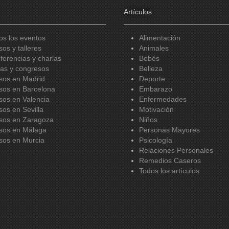
Artículos
os los eventos
Alimentación
sos y talleres
Animales
ferencias y charlas
Bebés
ias y congresos
Belleza
sos en Madrid
Deporte
sos en Barcelona
Embarazo
sos en Valencia
Enfermedades
sos en Sevilla
Motivación
sos en Zaragoza
Niños
sos en Málaga
Personas Mayores
sos en Murcia
Psicología
Relaciones Personales
Remedios Caseros
Todos los artículos