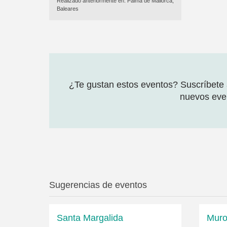
Realizado anteriormente en:
Palma de Mallorca,
Baleares
¿Te gustan estos eventos? Suscríbete a
nuevos even
Sugerencias de eventos
Santa Margalida
Mur