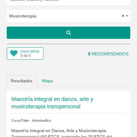
Musicoterapia
×
crear alerta
RECOMENDADOS
0 de 6
Resultados
Mapa
Maestría integral en danza, arte y
musicoterapia transpersonal
Curso/Taller ·
ArtemisaBcn
Maestría Integral en Danza, Arte y Musicoterapia
Transpersonal (60 ETCS, sumando los 20 ETCS del