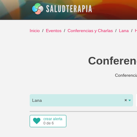
Inicio
Eventos
Conferencias y Charlas
Lana
H
Conferenc
Conferencia
Lana
×
crear alerta
0 de 6