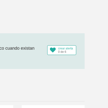
ico cuando existan
crear alerta
0 de 6