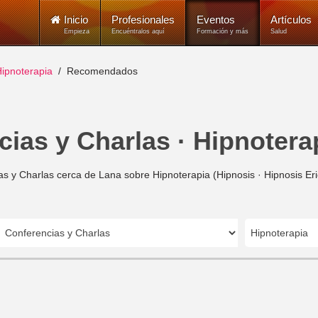
Inicio
Profesionales
Eventos
Artículos
Empieza
Encuéntralos aquí
Formación y más
Salud
ipnoterapia
Recomendados
ias y Charlas · Hipnotera
s y Charlas cerca de Lana sobre Hipnoterapia (Hipnosis · Hipnosis Er
Hipnoterapia