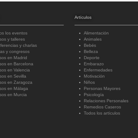
Artículos
os los eventos
Alimentación
sos y talleres
Animales
ferencias y charlas
Bebés
ias y congresos
Belleza
sos en Madrid
Deporte
sos en Barcelona
Embarazo
sos en Valencia
Enfermedades
sos en Sevilla
Motivación
sos en Zaragoza
Niños
sos en Málaga
Personas Mayores
sos en Murcia
Psicología
Relaciones Personales
Remedios Caseros
Todos los artículos