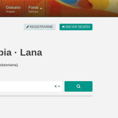
Glosario
Foros
Terapias
Participa
REGISTRARME
INICIAR SESIÓN
pia · Lana
icksoniana).
×