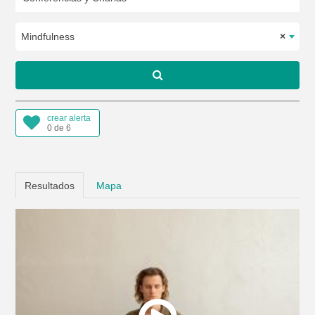
Mindfulness
×
crear alerta
0 de 6
Resultados
Mapa