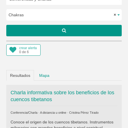
Chakras
×
crear alerta
0 de 6
Resultados
Mapa
Charla informativa sobre los beneficios de los
cuencos tibetanos
Conferencia/Charla · A distancia u online ·
Cristina Pérez Tirado
Conoce el origen de los cuencos tibetanos. Instrumentos
milenarios con grandes beneficios a nivel espiritual,