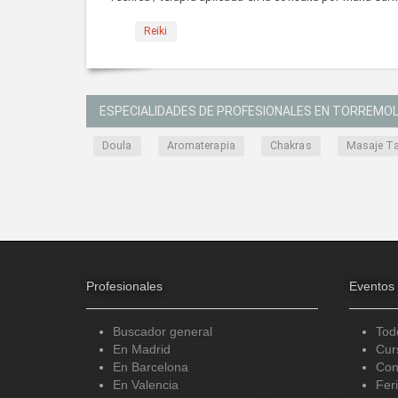
Reiki
ESPECIALIDADES DE PROFESIONALES EN TORREMO
Doula
Aromaterapia
Chakras
Masaje Ta
Profesionales
Eventos
Buscador general
Tod
En Madrid
Cur
En Barcelona
Con
En Valencia
Fer