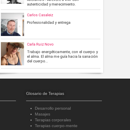
autenticidad y merecimiento.
Carlos Casaleiz
Profesionalidad y entrega
Carla Ruiz Novo
Trabajo energéticamente, con el cuerpo y
el alma. El alma me guía hacia la sanación
del cuerpo...
Glosario de Terapias
Desarrollo personal
Masajes
Terapias corporales
Terapias cuerpo-mente