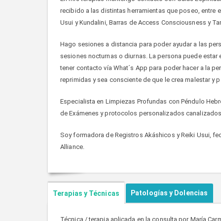
recibido a las distintas herramientas que poseo, entre e
Usui y Kundalini, Barras de Access Consciousness y T
Hago sesiones a distancia para poder ayudar a las perso
sesiones nocturnas o diurnas. La persona puede estar e
tener contacto vía What´s App para poder hacer a la p
reprimidas y sea consciente de que le crea malestar y po
Especialista en Limpiezas Profundas con Péndulo Hebr
de Exámenes y protocolos personalizados canalizados
Soy formadora de Registros Akáshicos y Reiki Usui, fed
Alliance.
Patologías y Dolencias
Terapias y Técnicas
Técnica / terapia aplicada en la consulta por María Car