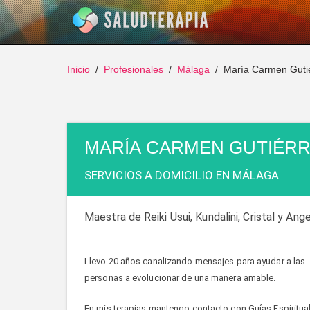
Inicio
Profesionales
Málaga
María Carmen Gutié
MARÍA CARMEN GUTIÉRR
SERVICIOS A DOMICILIO EN MÁLAGA
Maestra de Reiki Usui, Kundalini, Cristal y Ange
Llevo 20 años canalizando mensajes para ayudar a las
personas a evolucionar de una manera amable.
En mis terapias mantengo contacto con Guías Espiritual