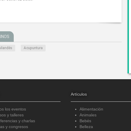
LINOS
ilandés
Acupuntura
Artículos
os los eventos
Alimentación
sos y talleres
Animales
ferencias y charlas
Bebés
ias y congresos
Belleza