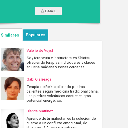
E-MAIL
CONTACTAR POR CORREO
Populares
Similares
Valerie de Vuyst
Soy terapeuta e instructora en Shiatsu
ofreciendo terapias individuales y clases
en Benalmádena y zonas cercanas.
Gabi Olarreaga
Terapia de Reiki aplicando piedras
calientes según medicina tradicional china.
ENVIAR
CANCELAR
Las piedras volcánicas contienen gran
potencial energético.
Blanca Martínez
Aprende de tu malestar: es la solución del
cuerpo a un conflicto emocional, ¿lo
liberamos? Atrévete a vivir con