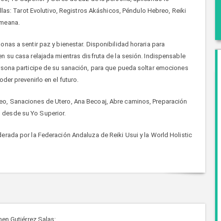
llas: Tarot Evolutivo, Registros Akáshicos, Péndulo Hebreo, Reiki
ameana.
nas a sentir paz y bienestar. Disponibilidad horaria para
n su casa relajada mientras disfruta de la sesión. Indispensable
ersona participe de su sanación, para que pueda soltar emociones
der prevenirlo en el futuro.
eo, Sanaciones de Utero, Ana Becoaj, Abre caminos, Preparación
 desde su Yo Superior.
erada por la Federación Andaluza de Reiki Usui y la World Holistic
men Gutiérrez Salas: