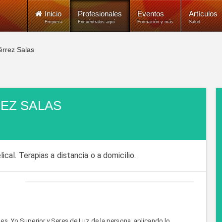
Inicio
Profesionales
Eventos
Artículos
Empieza
Encuéntralos aquí
Formación y más
Salud
rrez Salas
EZ SALAS
lical. Terapias a distancia o a domicilio.
es, Yo Superior y Seres de Luz de la persona, aplicando lo