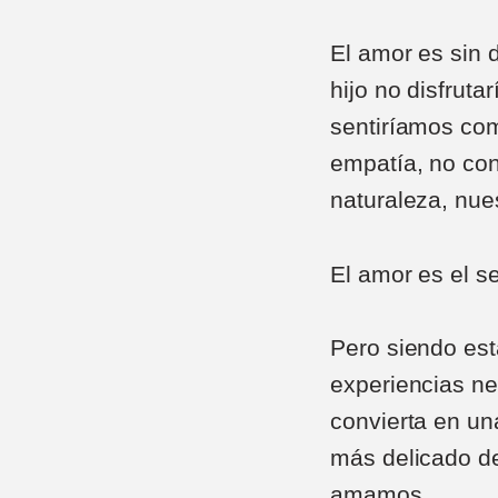
El amor es sin 
hijo no disfrut
sentiríamos com
empatía, no con
naturaleza, nues
El amor es el s
Pero siendo est
experiencias ne
convierta en un
más delicado d
amamos.