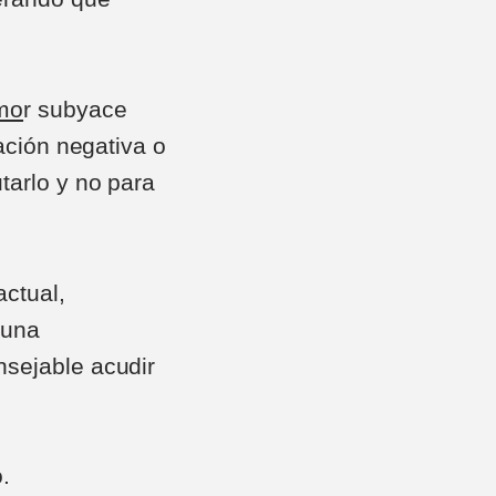
amo
r subyace
lación negativa o
tarlo y no para
ctual,
 una
nsejable acudir
.