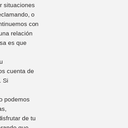
 situaciones
reclamando, o
ontinuemos con
una relación
asa es que
 u
os cuenta de
 Si
no podemos
as,
sfrutar de tu
perando que