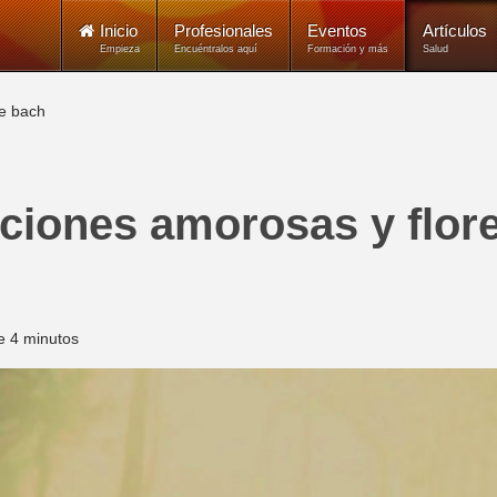
Inicio
Profesionales
Eventos
Artículos
Empieza
Encuéntralos aquí
Formación y más
Salud
de bach
aciones amorosas y flor
de 4 minutos