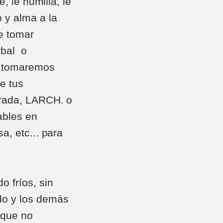
, le humilla, le
 y alma a la
e tomar
rbal o
, tomaremos
e tus
orada, LARCH. o
ables en
a, etc... para
 fríos, sin
do y los demás
 que no