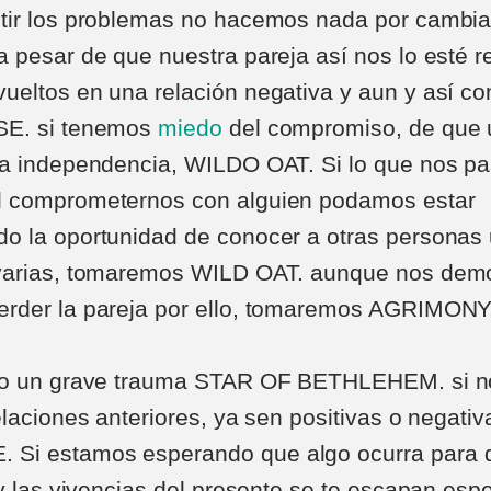
tir los problemas no hacemos nada por cambiar
 pesar de que nuestra pareja así nos lo esté 
eltos en una relación negativa y aun y así c
SE. si tenemos
miedo
del compromiso, de que 
ra independencia, WILDO OAT. Si lo que nos p
 comprometernos con alguien podamos estar
o la oportunidad de conocer a otras personas
varias, tomaremos WILD OAT. aunque nos dem
rder la pareja por ello, tomaremos AGRIMONY.
ido un grave trauma STAR OF BETHLEHEM. si 
laciones anteriores, ya sen positivas o negativ
i estamos esperando que algo ocurra para di
 y las vivencias del presente se te escapan es