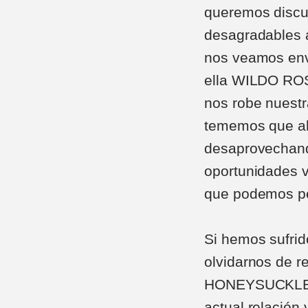
queremos discu
desagradables a
nos veamos envu
ella WILDO RO
nos robe nuest
tememos que al
desaprovechand
oportunidades 
que podemos pe
Si hemos sufr
olvidarnos de re
HONEYSUCKLE. S
actual relación