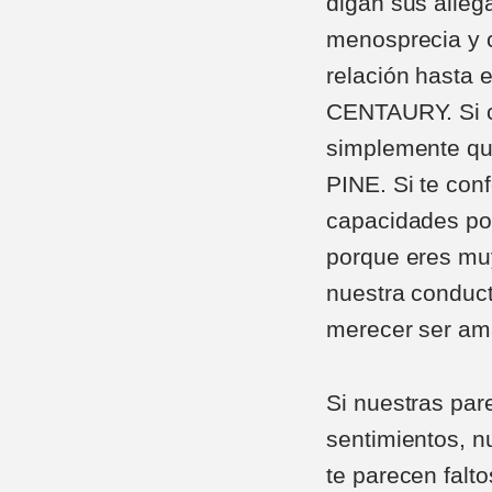
digan sus allega
menosprecia y 
relación hasta
CENTAURY. Si cr
simplemente qu
PINE. Si te con
capacidades por
porque eres mu
nuestra conduct
merecer ser a
Si nuestras par
sentimientos, 
te parecen falt