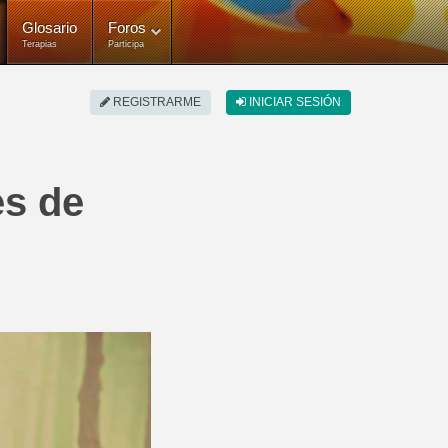
Glosario
Foros
Terapias
Participa
REGISTRARME
INICIAR SESIÓN
es de