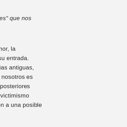
nes” que nos
mor, la
su entrada.
as antiguas,
n nosotros es
posteriores
 victimismo
n a una posible