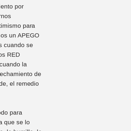
iento por
rnos
ctimismo para
imos un APEGO
os cuando se
emos RED
cuando la
vechamiento de
de, el remedio
odo para
a que se lo