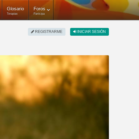
Glosario
Foros
Terapias
Participa
REGISTRARME
INICIAR SESIÓN