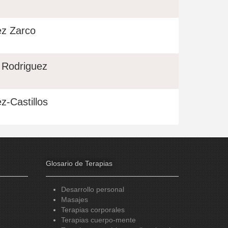
ez Zarco
 Rodriguez
z-Castillos
Glosario de Terapias
Desarrollo personal
Masajes
Terapias corporales
Terapias cuerpo-mente