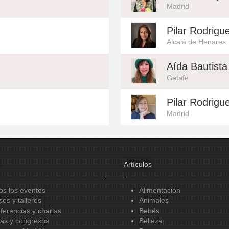
Madrid
Pilar Rodrigu
Alcalá de Henares
Aída Bautista
Getafe
Pilar Rodrigue
Madrid
Artículos
os los eventos
Alimentación
sos y talleres
Animales
ferencias y charlas
Bebés
ias y congresos
Belleza