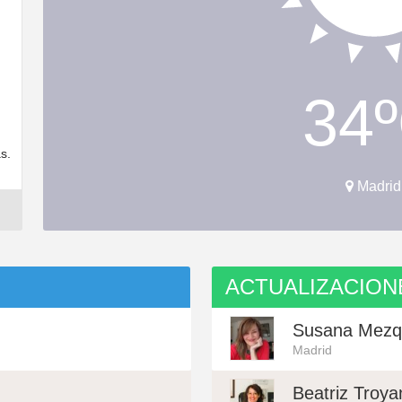
34
s.
Madrid
ACTUALIZACION
Susana Mezq
Madrid
Beatriz Troya