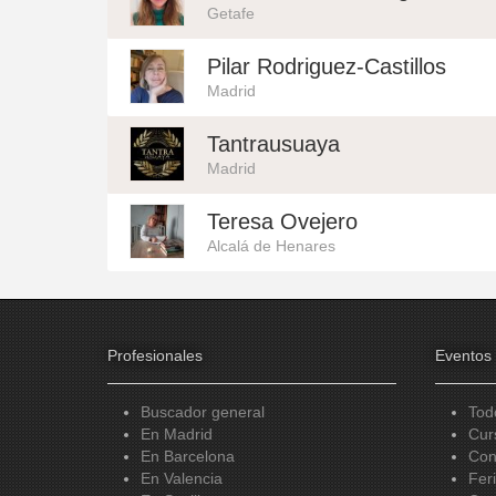
Getafe
Pilar Rodriguez-Castillos
Madrid
Tantrausuaya
Madrid
Teresa Ovejero
Alcalá de Henares
Profesionales
Eventos
Buscador general
Tod
En Madrid
Cur
En Barcelona
Con
En Valencia
Fer