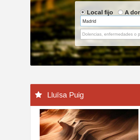
Local fijo
A dom
Lluïsa Puig