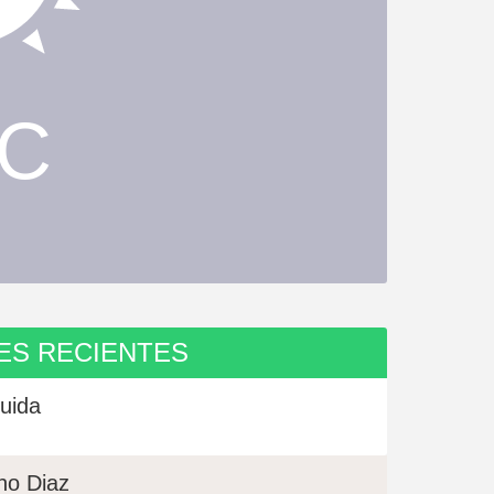
ºC
ES RECIENTES
uida
no Diaz