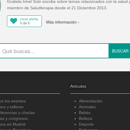
Gratiela Irinel Sotir escribe sobre temas relacionados con la salud 
miembro de Saludterapia desde el 21 Diciembre 2013.
crear alerta
Más información
0 de 6
Artículos
os los eventos
Alimentación
sos y talleres
Animales
ferencias y charlas
Bebés
ias y congresos
Belleza
sos en Madrid
Deporte
sos en Barcelona
Embarazo