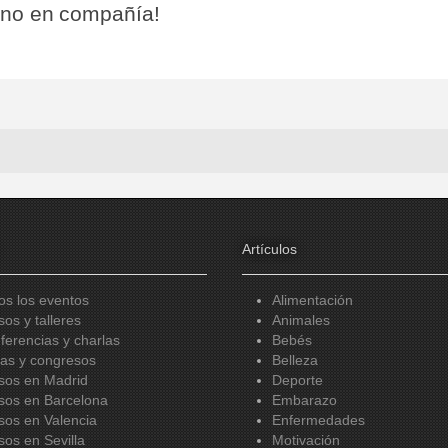
mino en compañía!
Artículos
os los eventos
Alimentación
sos y talleres
Animales
ferencias y charlas
Bebés
ias y congresos
Belleza
sos en Madrid
Deporte
sos en Barcelona
Embarazo
sos en Valencia
Enfermedades
sos en Sevilla
Motivación