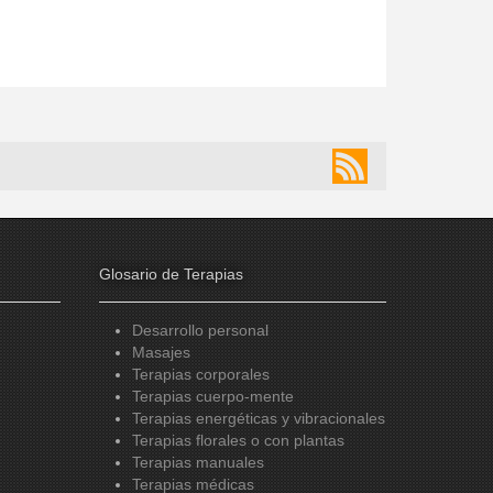
Glosario de Terapias
Desarrollo personal
Masajes
Terapias corporales
Terapias cuerpo-mente
Terapias energéticas y vibracionales
Terapias florales o con plantas
Terapias manuales
Terapias médicas