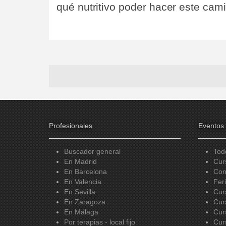
qué nutritivo poder hacer este ca
Profesionales
Eventos
Buscador general
Tod
En Madrid
Cur
En Barcelona
Con
En Valencia
Fer
En Sevilla
Cur
En Zaragoza
Cur
En Málaga
Cur
Por terapias - local fijo
Cur