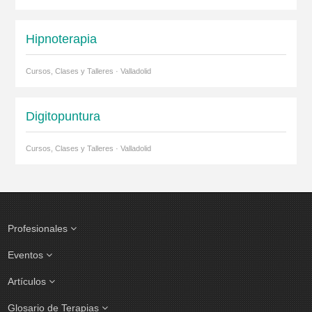
Hipnoterapia
Cursos, Clases y Talleres · Valladolid
Digitopuntura
Cursos, Clases y Talleres · Valladolid
Profesionales
Eventos
Artículos
Glosario de Terapias