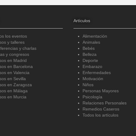
Artículos
os los eventos
Alimentación
sos y talleres
Animales
ferencias y charlas
Bebés
ias y congresos
Belleza
sos en Madrid
Deporte
sos en Barcelona
Embarazo
sos en Valencia
Enfermedades
sos en Sevilla
Motivación
sos en Zaragoza
Niños
sos en Málaga
Personas Mayores
sos en Murcia
Psicología
Relaciones Personales
Remedios Caseros
Todos los artículos