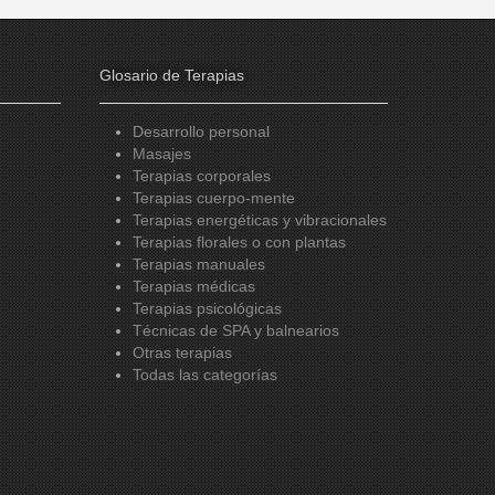
Glosario de Terapias
Desarrollo personal
Masajes
Terapias corporales
Terapias cuerpo-mente
Terapias energéticas y vibracionales
Terapias florales o con plantas
Terapias manuales
Terapias médicas
Terapias psicológicas
Técnicas de SPA y balnearios
Otras terapias
Todas las categorías