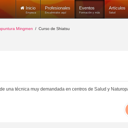
Inicio
Profesionales
Eventos
Artículos
Empieza
Encuéntralos aquí
Formación y más
Salud
cupuntura Mingmen
Curso de Shiatsu
nde una técnica muy demandada en centros de Salud y Naturopa