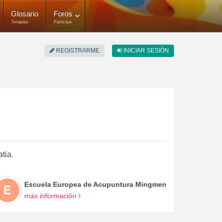
Glosario
Foros
Terapias
Participa
REGISTRARME
INICIAR SESIÓN
tia.
Escuela Europea de Acupuntura Mingmen
más información