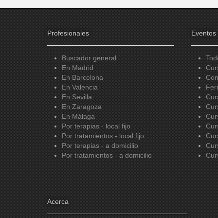
Profesionales
Eventos
Buscador general
Tod
En Madrid
Cur
En Barcelona
Con
En Valencia
Fer
En Sevilla
Cur
En Zaragoza
Cur
En Málaga
Cur
Por terapias - local fijo
Cur
Por tratamientos - local fijo
Cur
Por terapias - a domicilio
Cur
Por tratamientos - a domicilio
Cur
Acerca