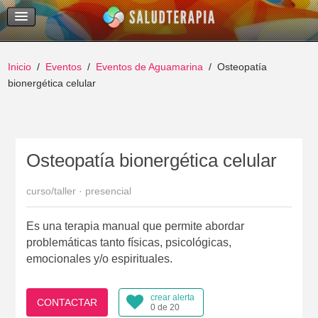
Temas Recientes
Buscar
Inicio
Eventos
Eventos de Aguamarina
Osteopatía
bionergética celular
Osteopatía bionergética celular
curso/taller · presencial
Es una terapia manual que permite abordar
problemáticas tanto físicas, psicológicas,
emocionales y/o espirituales.
crear alerta
CONTACTAR
0 de 20