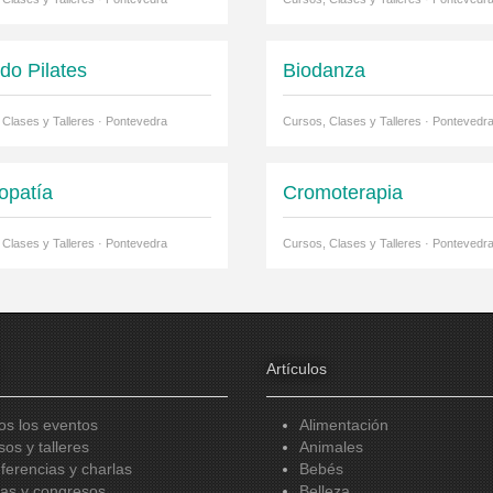
do Pilates
Biodanza
 Clases y Talleres · Pontevedra
Cursos, Clases y Talleres · Pontevedr
opatía
Cromoterapia
 Clases y Talleres · Pontevedra
Cursos, Clases y Talleres · Pontevedr
Artículos
os los eventos
Alimentación
sos y talleres
Animales
ferencias y charlas
Bebés
ias y congresos
Belleza