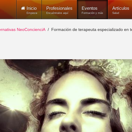
Inicio
Profesionales
Eventos
Artículos
Empieza
Encuéntralos aquí
Formación y más
Salud
ternativas NeoConcienciA
Formación de terapeuta especializado en t