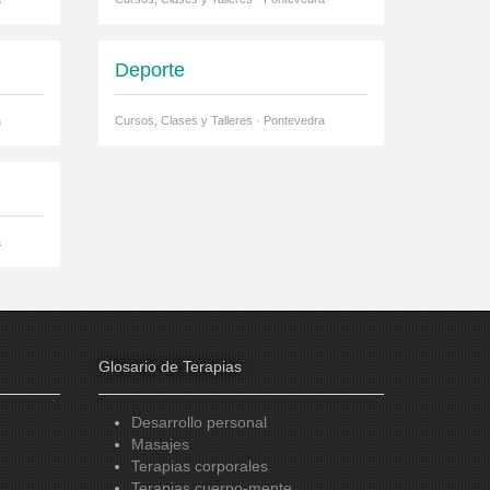
Deporte
a
Cursos, Clases y Talleres · Pontevedra
a
Glosario de Terapias
Desarrollo personal
Masajes
Terapias corporales
Terapias cuerpo-mente