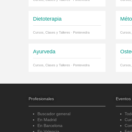
Dietoterapia
Méto
Cursos, Clases y Talleres · Pontevedra
Cursos,
Ayurveda
Oste
Cursos, Clases y Talleres · Pontevedra
Cursos,
Profesionales
Eventos
Buscador general
Tod
En Madrid
Cur
En Barcelona
Con
En Valencia
Fer