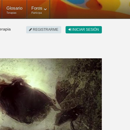
Glosario
Foros
Terapias
Participa
erapia
REGISTRARME
INICIAR SESIÓN