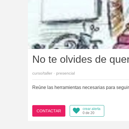
No te olvides de que
curso/taller · presencial
Reúne las herramientas necesarias para seguir
crear alerta
CONTACTAR
0 de 20