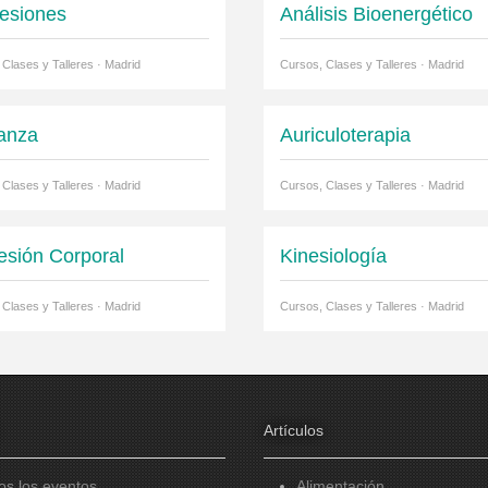
esiones
Análisis Bioenergético
 Clases y Talleres · Madrid
Cursos, Clases y Talleres · Madrid
anza
Auriculoterapia
 Clases y Talleres · Madrid
Cursos, Clases y Talleres · Madrid
esión Corporal
Kinesiología
 Clases y Talleres · Madrid
Cursos, Clases y Talleres · Madrid
Artículos
os los eventos
Alimentación