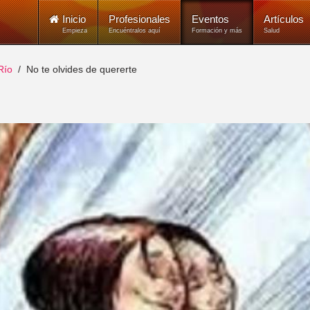
Inicio
Profesionales
Eventos
Artículos
Empieza
Encuéntralos aquí
Formación y más
Salud
Río
No te olvides de quererte