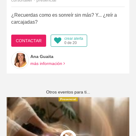
curso/taller · presencial
¿Recuerdas como es sonreír sin más? Y... ¿reír a
carcajadas?
crear alerta
CONTACTAR
0 de 20
Ana Guaita
más información
Otros eventos para ti...
Presencial