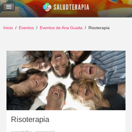
Temas Recientes
Buscar
Inicio
Eventos
Eventos de Ana Guaita
Risoterapia
Risoterapia