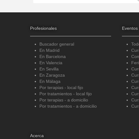
Profesionales
Eventos
Buscador general
Tod
En Madrid
Cur
En Barcelona
Con
En Valencia
Fer
En Sevilla
Cur
En Zaragoza
Cur
En Málaga
Cur
Por terapias - local fijo
Cur
Por tratamientos - local fijo
Cur
Por terapias - a domicilio
Cur
Por tratamientos - a domicilio
Cur
Acerca