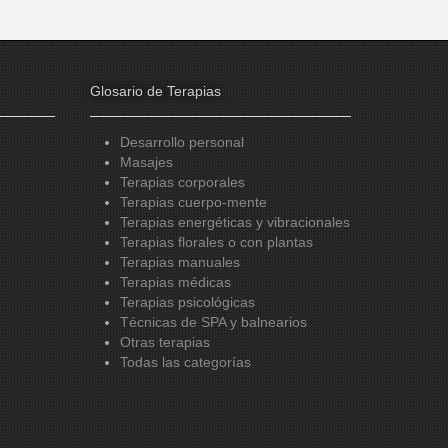
Glosario de Terapias
Desarrollo personal
Masajes
Terapias corporales
Terapias cuerpo-mente
Terapias energéticas y vibracionales
Terapias florales o con plantas
Terapias manuales
Terapias médicas
Terapias psicológicas
Técnicas de SPA y balnearios
Otras terapias
Todas las categorías