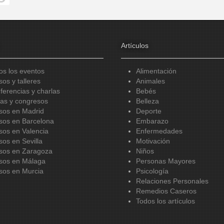
Artículos
os los eventos
Alimentación
sos y talleres
Animales
ferencias y charlas
Bebés
ias y congresos
Belleza
sos en Madrid
Deporte
sos en Barcelona
Embarazo
sos en Valencia
Enfermedades
sos en Sevilla
Motivación
sos en Zaragoza
Niños
sos en Málaga
Personas Mayores
sos en Murcia
Psicología
Relaciones Personales
Remedios Caseros
Todos los artículos