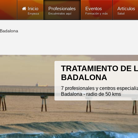
Inicio
Profesionales
Eventos
Artículos
Empieza
Encuéntralos aquí
Formación y más
Salud
 Badalona
TRATAMIENTO DE 
BADALONA
7 profesionales y centros especial
Badalona - radio de 50 kms