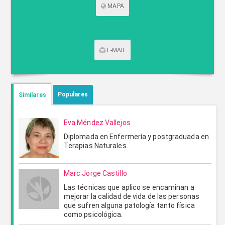
MAPA
E-MAIL
CONTACTAR POR CORREO
Populares
Similares
Eva Méndez Vallejos
Diplomada en Enfermería y postgraduada en
Terapias Naturales.
Marc Jorge Castillo
Las técnicas que aplico se encaminan a
mejorar la calidad de vida de las personas
ENVIAR
CANCELAR
que sufren alguna patología tanto física
como psicológica.