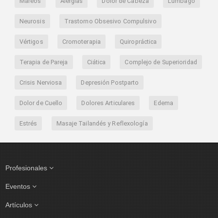
Mareos
Alergias
Dolor de Cabeza
Lumbago
Neurosis
Trastorno Obsesivo Compulsivo
Vértigos
Cromoterapia
Quiropráctica
Terapia de Pareja
Ciática
Complejo de Superioridad
Crisis Nerviosa
Depresión Postparto
Dolor de Cuello
Dolores Articulares
Edema
Estrés
Masaje Tailandés y Reflexología
Profesionales
Eventos
Artículos