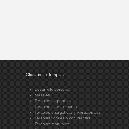
Glosario de Terapias
Desarrollo personal
Masajes
Terapias corporales
Terapias cuerpo-mente
Terapias energéticas y vibracionales
Terapias florales o con plantas
Terapias manuales