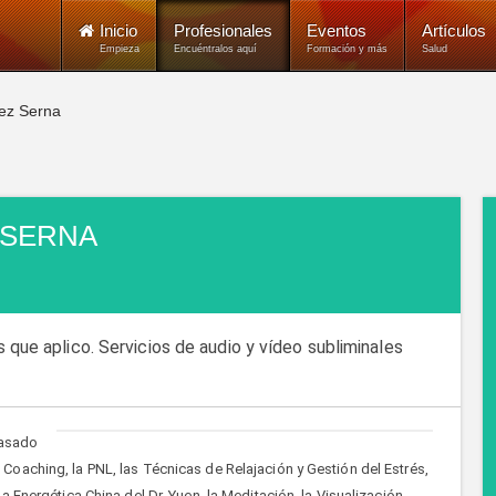
Inicio
Profesionales
Eventos
Artículos
Empieza
Encuéntralos aquí
Formación y más
Salud
ez Serna
 SERNA
 que aplico. Servicios de audio y vídeo subliminales
basado
oaching, la PNL, las Técnicas de Relajación y Gestión del Estrés,
 Energética China del Dr. Yuen, la Meditación, la Visualización