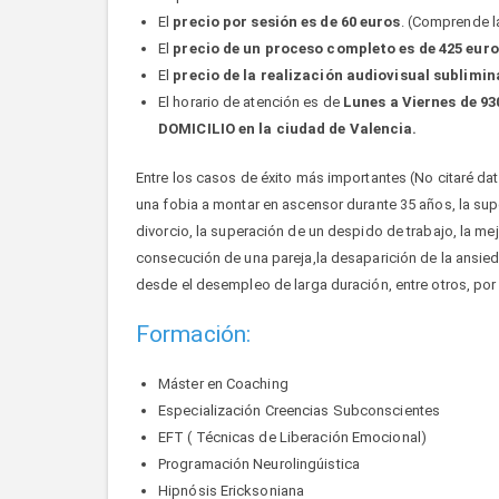
El
precio por sesión es de 60 euros
. (Comprende la
El
precio de un
proceso completo es de 425 euro
El
precio de la realización audiovisual sublimina
El horario de atención es de
Lunes a Viernes de 930
DOMICILIO en la ciudad de Valencia.
Entre los casos de éxito más importantes (No citaré da
una fobia a montar en ascensor durante 35 años, la sup
divorcio, la superación de un despido de trabajo, la me
consecución de una pareja,la desaparición de la ansie
desde el desempleo de larga duración, entre otros, por 
Formación:
Máster en Coaching
Especialización Creencias Subconscientes
EFT ( Técnicas de Liberación Emocional)
Programación Neurolingúistica
Hipnósis Ericksoniana