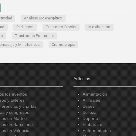
ctividad
Análisis Bioenergético
dad
Parkinson
Trastorno Bipolar
Moxibustión
io
Trastornos Posturales
omasaje y Mindfulness
Cromoterapia
Artículos
os los eventos
Alimentación
sos y talleres
Animales
ferencias y charlas
Bebés
ias y congresos
Belleza
sos en Madrid
Deporte
sos en Barcelona
Embarazo
sos en Valencia
Enfermedades