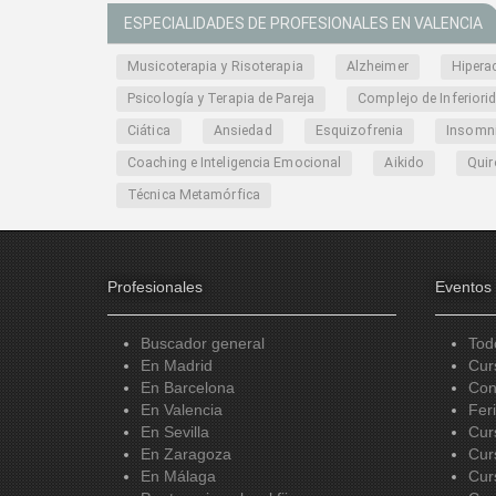
ESPECIALIDADES DE PROFESIONALES EN VALENCIA
Musicoterapia y Risoterapia
Alzheimer
Hipera
Psicología y Terapia de Pareja
Complejo de Inferiori
Ciática
Ansiedad
Esquizofrenia
Insomn
Coaching e Inteligencia Emocional
Aikido
Quir
Técnica Metamórfica
Profesionales
Eventos
Buscador general
Tod
En Madrid
Cur
En Barcelona
Con
En Valencia
Fer
En Sevilla
Cur
En Zaragoza
Cur
En Málaga
Cur