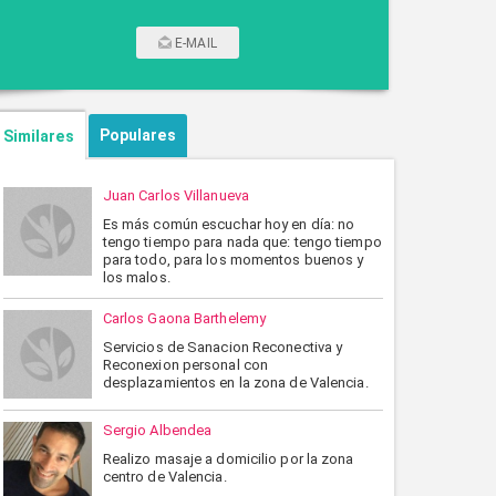
E-MAIL
CONTACTAR POR CORREO
Populares
Similares
Juan Carlos Villanueva
Es más común escuchar hoy en día: no
tengo tiempo para nada que: tengo tiempo
para todo, para los momentos buenos y
los malos.
Carlos Gaona Barthelemy
Servicios de Sanacion Reconectiva y
Reconexion personal con
ENVIAR
CANCELAR
desplazamientos en la zona de Valencia.
Sergio Albendea
Realizo masaje a domicilio por la zona
centro de Valencia.