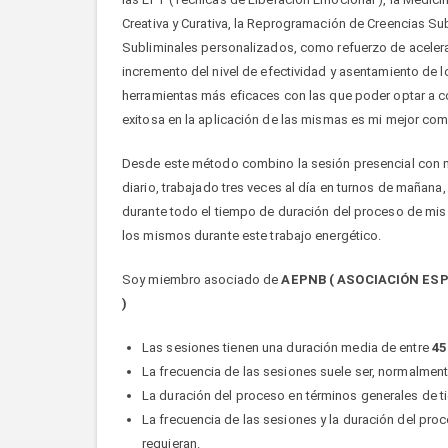
Creativa y Curativa, la Reprogramación de Creencias S
Subliminales personalizados, como refuerzo de acelerac
incremento del nivel de efectividad y asentamiento de l
herramientas más eficaces con las que poder optar a c
exitosa en la aplicación de las mismas es mi mejor comp
Desde este método combino la sesión presencial con mi
diario, trabajado tres veces al día en turnos de mañana,
durante todo el tiempo de duración del proceso de mis cl
los mismos durante este trabajo energético.
Soy miembro asociado de
AEPNB ( ASOCIACIÓN ES
)
Las sesiones tienen una duración media de entre
45
La frecuencia de las sesiones suele ser, normalment
La duración del proceso en términos generales de t
La frecuencia de las sesiones y la duración del pro
requieran.