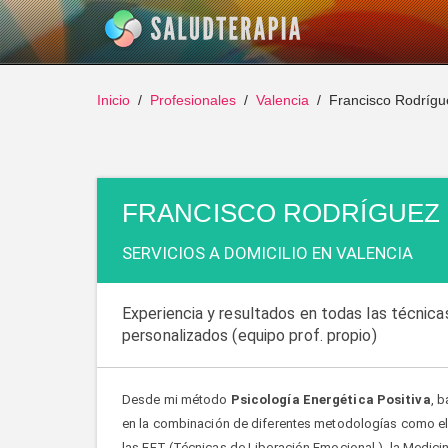
Inicio
Profesionales
Valencia
Francisco Rodrígu
FRANCISCO RODRÍGUEZ
SERVICIOS A DOMICILIO EN VALENCIA
Experiencia y resultados en todas las técnicas
personalizados (equipo prof. propio)
Desde mi método
Psicología Energética Positiva
, 
en la combinación de diferentes metodologías como el C
las EFT (Técnicas de Liberación Emocional ), la Medicina