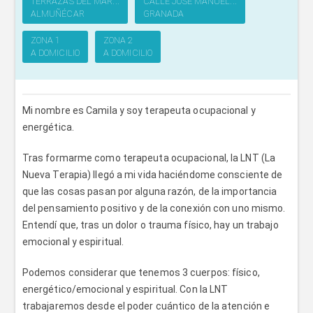
TERRAZAS DEL MAR...
CALLE JOSE MANUEL...
ALMUÑÉCAR
GRANADA
ZONA 1
ZONA 2
A DOMICILIO
A DOMICILIO
Mi nombre es Camila y soy terapeuta ocupacional y
energética.
Tras formarme como terapeuta ocupacional, la LNT (La
Nueva Terapia) llegó a mi vida haciéndome consciente de
que las cosas pasan por alguna razón, de la importancia
del pensamiento positivo y de la conexión con uno mismo.
Entendí que, tras un dolor o trauma físico, hay un trabajo
emocional y espiritual.
Podemos considerar que tenemos 3 cuerpos: físico,
energético/emocional y espiritual. Con la LNT
trabajaremos desde el poder cuántico de la atención e