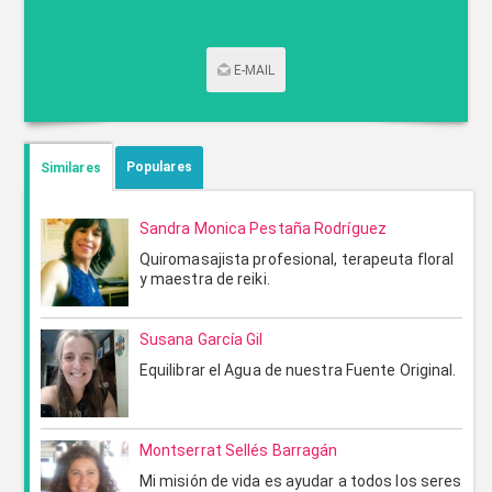
E-MAIL
CONTACTAR POR CORREO
Populares
Similares
Sandra Monica Pestaña Rodríguez
Quiromasajista profesional, terapeuta floral
y maestra de reiki.
Susana García Gil
Equilibrar el Agua de nuestra Fuente Original.
ENVIAR
CANCELAR
Montserrat Sellés Barragán
Mi misión de vida es ayudar a todos los seres