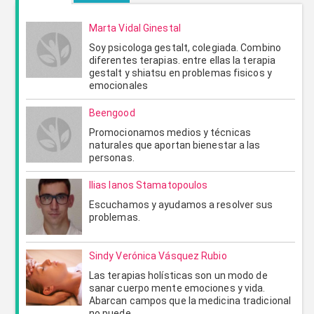
Marta Vidal Ginestal
Soy psicologa gestalt, colegiada. Combino
diferentes terapias. entre ellas la terapia
gestalt y shiatsu en problemas fisicos y
emocionales
Beengood
Promocionamos medios y técnicas
ENVIAR
CANCELAR
naturales que aportan bienestar a las
personas.
Ilias Ianos Stamatopoulos
Escuchamos y ayudamos a resolver sus
problemas.
Sindy Verónica Vásquez Rubio
Las terapias holísticas son un modo de
sanar cuerpo mente emociones y vida.
Abarcan campos que la medicina tradicional
no puede.