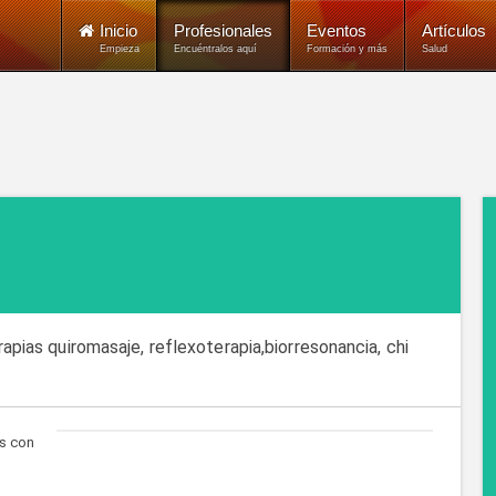
Inicio
Profesionales
Eventos
Artículos
Empieza
Encuéntralos aquí
Formación y más
Salud
rapias quiromasaje, reflexoterapia,biorresonancia, chi
as con