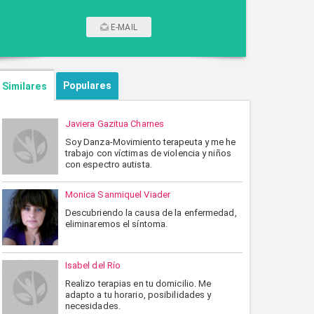
E-MAIL
CONTACTAR POR CORREO
Populares
Similares
Javiera Gazitua Charnes
Soy Danza-Movimiento terapeuta y me he
trabajo con víctimas de violencia y niños
con espectro autista.
Monica Sanmiquel Viader
Descubriendo la causa de la enfermedad,
eliminaremos el síntoma.
ENVIAR
CANCELAR
Isabel del Río
Realizo terapias en tu domicilio. Me
adapto a tu horario, posibilidades y
necesidades.