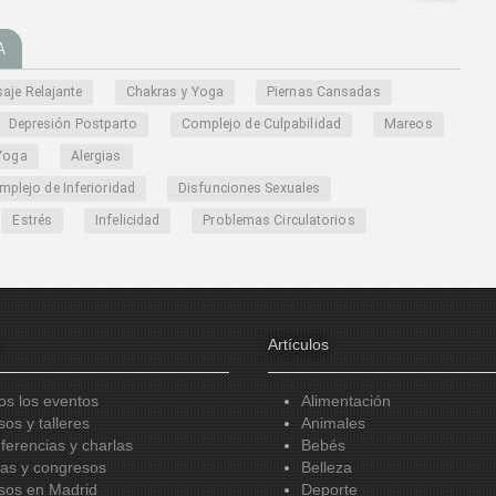
A
aje Relajante
Chakras y Yoga
Piernas Cansadas
Depresión Postparto
Complejo de Culpabilidad
Mareos
 Yoga
Alergias
plejo de Inferioridad
Disfunciones Sexuales
Estrés
Infelicidad
Problemas Circulatorios
Artículos
os los eventos
Alimentación
sos y talleres
Animales
ferencias y charlas
Bebés
ias y congresos
Belleza
sos en Madrid
Deporte