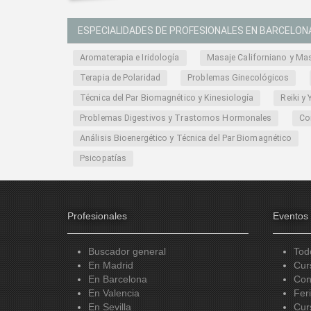
ESPECIALIDADES DE PROFESIONALES EN BARCELON
Aromaterapia e Iridología
Masaje Californiano y Mas
Terapia de Polaridad
Problemas Ginecológicos
Técnica del Par Biomagnético y Kinesiología
Reiki y
Problemas Digestivos y Trastornos Hormonales
Com
Análisis Bioenergético y Técnica del Par Biomagnético
Psicopatías
Profesionales
Eventos
Buscador general
Tod
En Madrid
Cur
En Barcelona
Con
En Valencia
Fer
En Sevilla
Cur