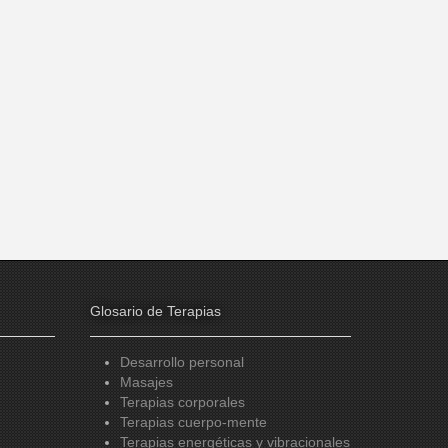
Glosario de Terapias
Desarrollo personal
Masajes
Terapias corporales
Terapias cuerpo-mente
Terapias energéticas y vibracionales