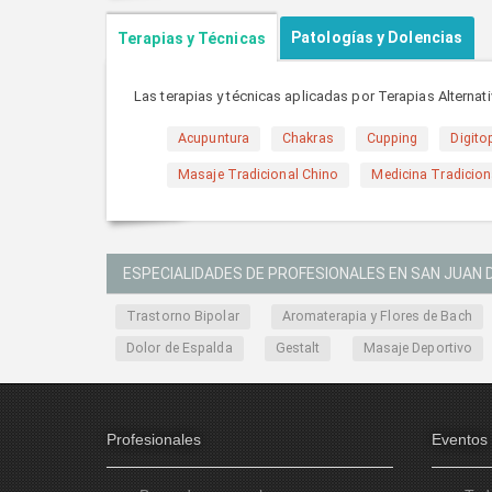
Patologías y Dolencias
Terapias y Técnicas
Las terapias y técnicas aplicadas por Terapias Alternat
Acupuntura
Chakras
Cupping
Digito
Masaje Tradicional Chino
Medicina Tradicion
ESPECIALIDADES DE PROFESIONALES EN SAN JUAN 
Trastorno Bipolar
Aromaterapia y Flores de Bach
Dolor de Espalda
Gestalt
Masaje Deportivo
Profesionales
Eventos