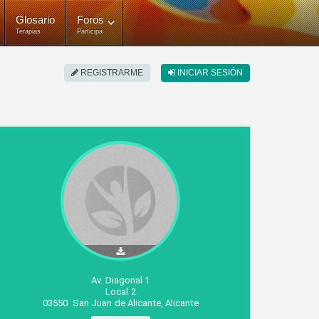
Glosario
Foros
Terapias
Participa
REGISTRARME
INICIAR SESIÓN
Av. Diagonal 1
Local 2
03550
San Juan de Alicante
,
Alicante