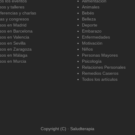
os los eventos
Alimentación
sos y talleres
Animales
ferencias y charlas
Bebés
ias y congresos
Belleza
sos en Madrid
Deporte
sos en Barcelona
Embarazo
sos en Valencia
Enfermedades
sos en Sevilla
Motivación
sos en Zaragoza
Niños
sos en Málaga
Personas Mayores
sos en Murcia
Psicología
Relaciones Personales
Remedios Caseros
Todos los artículos
Copyright (C) · Saludterapia