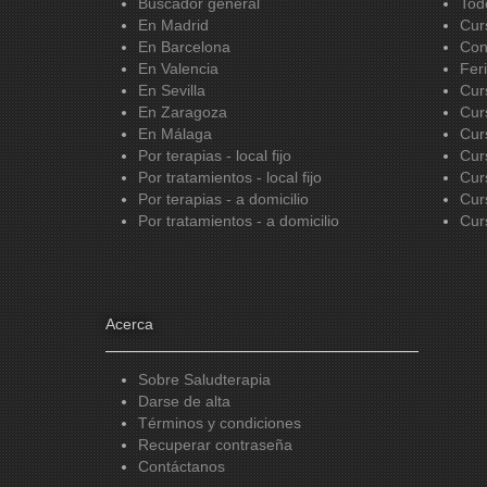
Buscador general
Tod
En Madrid
Cur
En Barcelona
Con
En Valencia
Fer
En Sevilla
Cur
En Zaragoza
Cur
En Málaga
Cur
Por terapias - local fijo
Cur
Por tratamientos - local fijo
Cur
Por terapias - a domicilio
Cur
Por tratamientos - a domicilio
Cur
Acerca
Sobre Saludterapia
Darse de alta
Términos y condiciones
Recuperar contraseña
Contáctanos