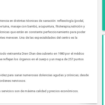
encia en distintas técnicas de sanación: reflexología (podal,
je tuina, masaje con bambú, acupuntura, fitoterapia,nutrición y
,técnicas que están en constante perfeccionamiento para poder
entes merecen. Una de las especialidades del centro es la
método vietnamita Dien Chan descubierto en 1980 por el médico
 reflejan los órganos en el cuerpo y un mapa de 257 puntos
apidez para sanar numerosas dolencias agudas y crónicas; desde
ordenes nerviosos.
os servicios son de máxima calidad y precios económicos.