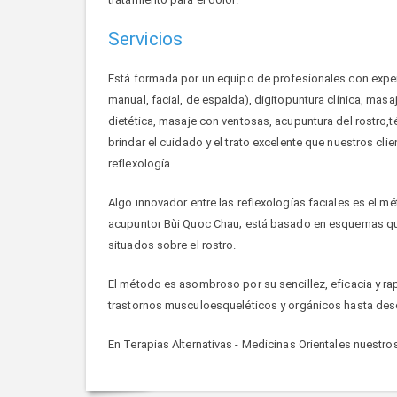
Servicios
Está formada por un equipo de profesionales con experi
manual, facial, de espalda), digitopuntura clínica, masa
dietética, masaje con ventosas, acupuntura del rostro
brindar el cuidado y el trato excelente que nuestros cli
reflexología.
Algo innovador entre las reflexologías faciales es el 
acupuntor Bùi Quoc Chau; está basado en esquemas que
situados sobre el rostro.
El método es asombroso por su sencillez, eficacia y r
trastornos musculoesqueléticos y orgánicos hasta des
En Terapias Alternativas - Medicinas Orientales nuestr