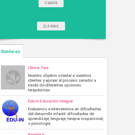
MAPA
E-MAIL
CONTACTAR POR CORREO
Similares
Clínica Tara
Nuestro objetivo orientar a nuestros
clientes y apoyar al proceso sanador a
través de diferentes opciones
terapéuticas.
Edu-In Educación Integral
Evaluamos e intervenimos en dificultades
del desarrollo infantil: dificultades de
ENVIAR
CANCELAR
aprendizaje, lenguaje, terapia ocupacional,
o psicología.
Rambla 6