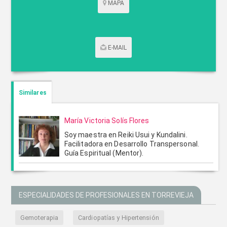
MAPA
E-MAIL
CONTACTAR POR CORREO
Similares
María Victoria Solís Flores
Soy maestra en Reiki Usui y Kundalini.
Facilitadora en Desarrollo Transpersonal.
Guía Espiritual (Mentor).
ESPECIALIDADES DE PROFESIONALES EN TORREVIEJA
ENVIAR
CANCELAR
Gemoterapia
Cardiopatías y Hipertensión