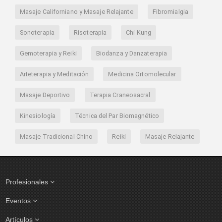
Masaje Californiano y Masaje Relajante
Fibromialgia
Sonoterapia
Risoterapia
Chi Kung
Gemoterapia y Reiki
Biodanza y Danzaterapia
Arteterapia y Meditación
Medicina Ortomolecular
Masaje Deportivo
Terapia Craneosacral
Kinesiología
Técnica del Par Biomagnético
Masaje Tradicional Chino
Reiki
Masaje Relajante
Profesionales
Eventos
Artículos