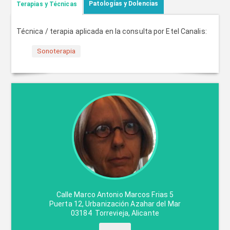
Patologías y Dolencias
Terapias y Técnicas
Técnica / terapia aplicada en la consulta por Etel Canalis:
Sonoterapia
Calle Marco Antonio Marcos Frias 5
Puerta 12, Urbanización Azahar del Mar
03184
Torrevieja
,
Alicante