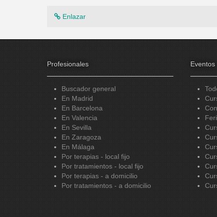
Enlazar
Profesionales
Eventos
Buscador general
Tod
En Madrid
Cur
En Barcelona
Con
En Valencia
Fer
En Sevilla
Cur
En Zaragoza
Cur
En Málaga
Cur
Por terapias - local fijo
Cur
Por tratamientos - local fijo
Cur
Por terapias - a domicilio
Cur
Por tratamientos - a domicilio
Cur