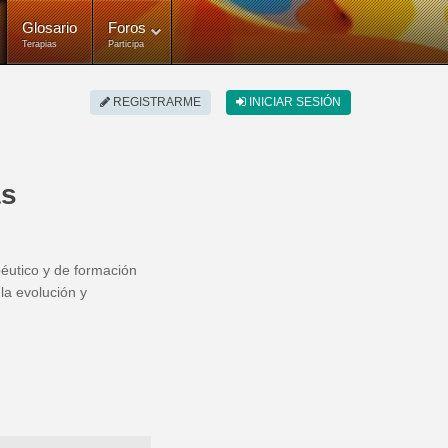
Glosario
Foros
Terapias
Participa
REGISTRARME
INICIAR SESIÓN
as
péutico y de formación
la evolución y