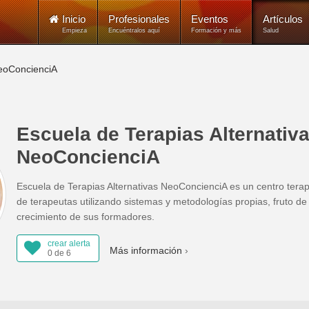
Inicio
Profesionales
Eventos
Artículos
Empieza
Encuéntralos aquí
Formación y más
Salud
NeoConcienciA
Escuela de Terapias Alternativ
NeoConcienciA
Escuela de Terapias Alternativas NeoConcienciA es un centro tera
de terapeutas utilizando sistemas y metodologías propias, fruto de 
crecimiento de sus formadores.
crear alerta
Más información
0 de 6