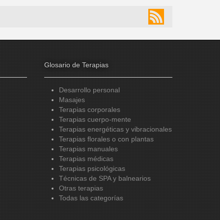
Glosario de Terapias
Desarrollo personal
Masajes
Terapias corporales
Terapias cuerpo-mente
Terapias energéticas y vibracionales
Terapias florales o con plantas
Terapias manuales
Terapias médicas
Terapias psicológicas
Técnicas de SPA y balnearios
Otras terapias
Todas las categorías