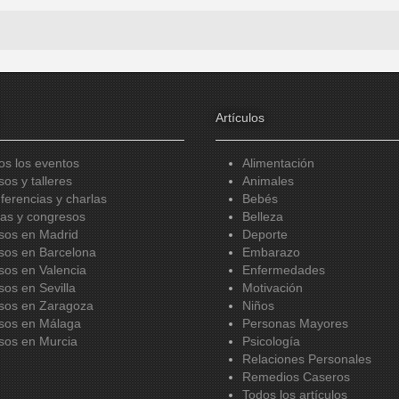
Artículos
os los eventos
Alimentación
sos y talleres
Animales
ferencias y charlas
Bebés
ias y congresos
Belleza
sos en Madrid
Deporte
sos en Barcelona
Embarazo
sos en Valencia
Enfermedades
sos en Sevilla
Motivación
sos en Zaragoza
Niños
sos en Málaga
Personas Mayores
sos en Murcia
Psicología
Relaciones Personales
Remedios Caseros
Todos los artículos