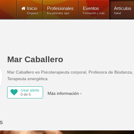
Inicio
Profesionales
Eventos
Artículos
Empieza
Encuéntralos aquí
Formación y más
Salud
Mar Caballero
Mar Caballero es Psicoterapeuta corporal, Profesora de Biodanza
Terapeuta energética.
crear alerta
Más información
0 de 6
os