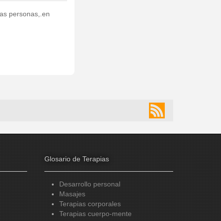
 las personas,.en
Glosario de Terapias
Desarrollo personal
Masajes
Terapias corporales
Terapias cuerpo-mente