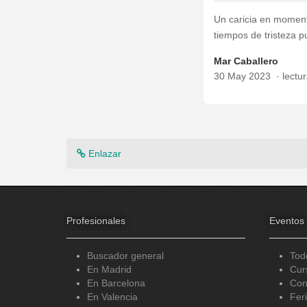
Un caricia en momento
tiempos de tristeza p
Mar Caballero
30 May 2023
lectu
Enlazar
Profesionales
Eventos
Buscador general
Tod
En Madrid
Cur
En Barcelona
Con
En Valencia
Fer