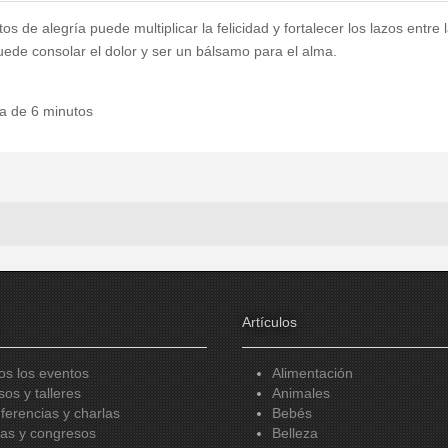
s de alegría puede multiplicar la felicidad y fortalecer los lazos entre
uede consolar el dolor y ser un bálsamo para el alma.
ra de 6 minutos
Artículos
os los eventos
Alimentación
sos y talleres
Animales
ferencias y charlas
Bebés
ias y congresos
Belleza