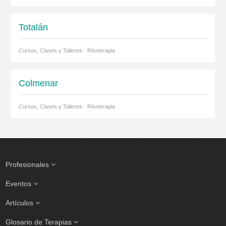
Totalán
Cursos, Clases y Talleres · Risoterapia
Colmenar
Cursos, Clases y Talleres · Risoterapia
Profesionales
Eventos
Artículos
Glosario de Terapias