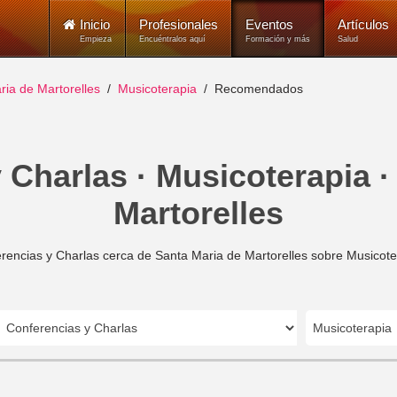
Inicio
Profesionales
Eventos
Artículos
Empieza
Encuéntralos aquí
Formación y más
Salud
ria de Martorelles
Musicoterapia
Recomendados
 Charlas · Musicoterapia ·
Martorelles
rencias y Charlas cerca de Santa Maria de Martorelles sobre Musicote
Musicoterapia