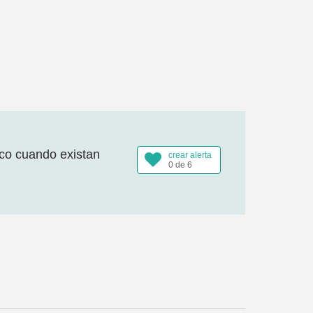
ico cuando existan
crear alerta
0 de 6