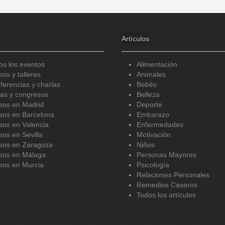
Artículos
os los eventos
Alimentación
sos y talleres
Animales
ferencias y charlas
Bebés
ias y congresos
Belleza
sos en Madrid
Deporte
sos en Barcelona
Embarazo
sos en Valencia
Enfermedades
sos en Sevilla
Motivación
sos en Zaragoza
Niños
sos en Málaga
Personas Mayores
sos en Murcia
Psicología
Relaciones Personales
Remedios Caseros
Todos los artículos