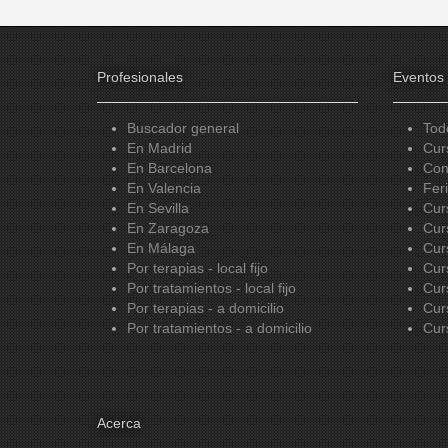
Profesionales
Eventos
Buscador general
Tod
En Madrid
Cur
En Barcelona
Con
En Valencia
Fer
En Sevilla
Cur
En Zaragoza
Cur
En Málaga
Cur
Por terapias - local fijo
Cur
Por tratamientos - local fijo
Cur
Por terapias - a domicilio
Cur
Por tratamientos - a domicilio
Cur
Acerca