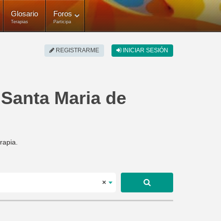
Glosario
Foros
Terapias
Participa
REGISTRARME
INICIAR SESIÓN
 Santa Maria de
rapia.
×