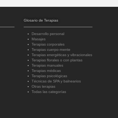
Glosario de Terapias
Desarrollo personal
Masajes
Terapias corporales
Terapias cuerpo-mente
Terapias energéticas y vibracionales
Terapias florales o con plantas
Terapias manuales
Terapias médicas
Terapias psicológicas
Técnicas de SPA y balnearios
Otras terapias
Todas las categorías