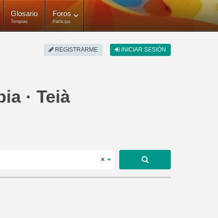
Glosario
Foros
Terapias
Participa
REGISTRARME
INICIAR SESIÓN
ia · Teià
×