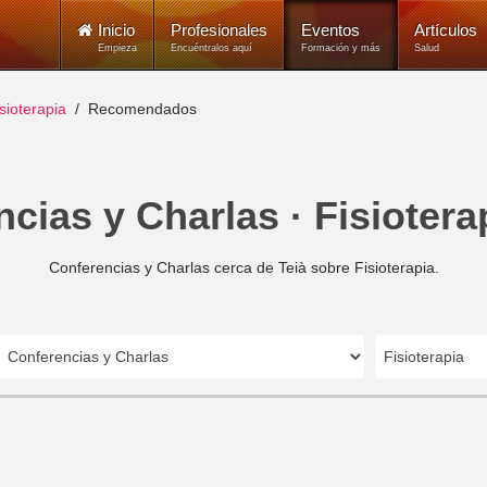
Inicio
Profesionales
Eventos
Artículos
Empieza
Encuéntralos aquí
Formación y más
Salud
sioterapia
Recomendados
cias y Charlas · Fisioterap
Conferencias y Charlas cerca de Teià sobre Fisioterapia.
Fisioterapia