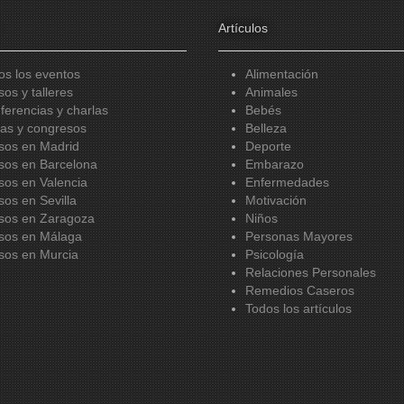
Artículos
os los eventos
Alimentación
sos y talleres
Animales
ferencias y charlas
Bebés
ias y congresos
Belleza
sos en Madrid
Deporte
sos en Barcelona
Embarazo
sos en Valencia
Enfermedades
sos en Sevilla
Motivación
sos en Zaragoza
Niños
sos en Málaga
Personas Mayores
sos en Murcia
Psicología
Relaciones Personales
Remedios Caseros
Todos los artículos