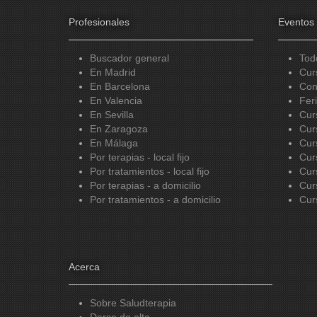
Profesionales
Eventos
Buscador general
Tod
En Madrid
Cur
En Barcelona
Con
En Valencia
Fer
En Sevilla
Cur
En Zaragoza
Cur
En Málaga
Cur
Por terapias - local fijo
Cur
Por tratamientos - local fijo
Cur
Por terapias - a domicilio
Cur
Por tratamientos - a domicilio
Cur
Acerca
Sobre Saludterapia