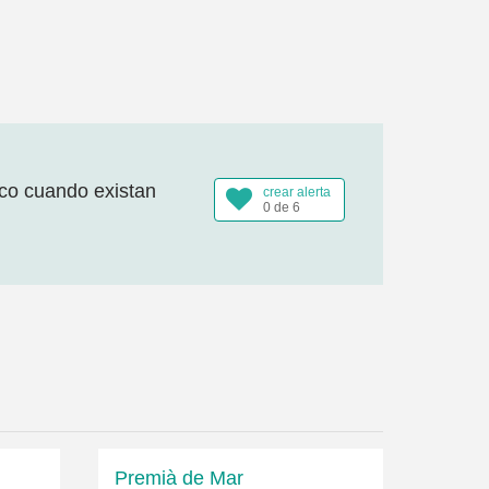
ico cuando existan
crear alerta
0 de 6
Premià de Mar