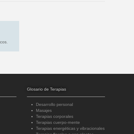
icos.
Glosario de Terapias
Desarrollo personal
Masajes
Terapias corporales
Terapias cuerpo-mente
Terapias energéticas y vibracionales