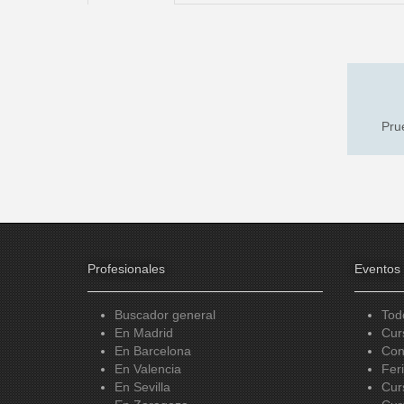
Prue
Profesionales
Eventos
Buscador general
Tod
En Madrid
Cur
En Barcelona
Con
En Valencia
Fer
En Sevilla
Cur