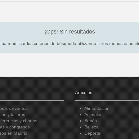
¡Ops! Sin resultados
ba modificar los criterios de búsqueda utilizando filtros menos específ
Artículos
os los eventos
Alimentación
sos y talleres
Animales
ferencias y charlas
Bebés
ias y congresos
Belleza
sos en Madrid
Deporte