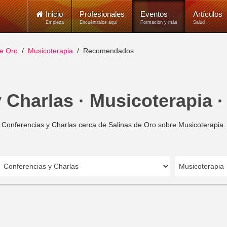
Inicio
Profesionales
Eventos
Artículos
Empieza
Encuéntralos aquí
Formación y más
Salud
de Oro
Musicoterapia
Recomendados
 Charlas · Musicoterapia ·
Conferencias y Charlas cerca de Salinas de Oro sobre Musicoterapia.
Musicoterapia