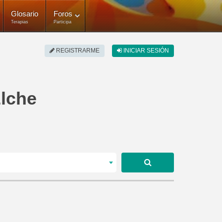
Glosario
Foros
Terapias
Participa
REGISTRARME
INICIAR SESIÓN
Elche