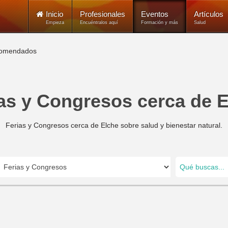
Inicio
Profesionales
Eventos
Artículos
Empieza
Encuéntralos aquí
Formación y más
Salud
omendados
as y Congresos cerca de 
Ferias y Congresos cerca de Elche sobre salud y bienestar natural.
Qué buscas...