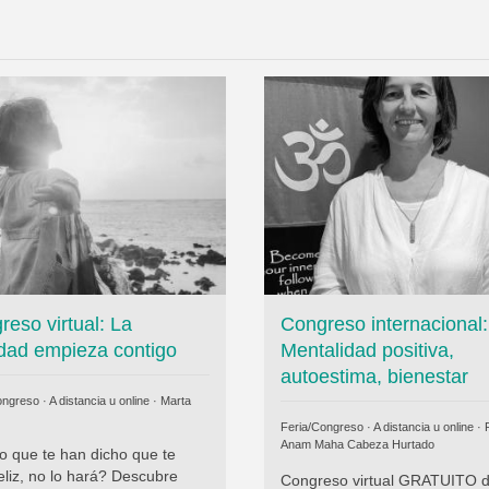
reso virtual: La
Congreso internacional:
cidad empieza contigo
Mentalidad positiva,
autoestima, bienestar
ngreso · A distancia u online ·
Marta
Feria/Congreso · A distancia u online ·
P
Anam Maha Cabeza Hurtado
lo que te han dicho que te
eliz, no lo hará? Descubre
Congreso virtual GRATUITO 