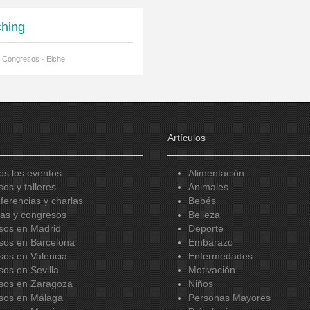
hing
y Congresos · Elche
Artículos
os los eventos
Alimentación
sos y talleres
Animales
ferencias y charlas
Bebés
ias y congresos
Belleza
sos en Madrid
Deporte
sos en Barcelona
Embarazo
sos en Valencia
Enfermedades
sos en Sevilla
Motivación
sos en Zaragoza
Niños
sos en Málaga
Personas Mayores