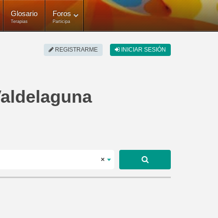
Glosario
Foros
Terapias
Participa
REGISTRARME
INICIAR SESIÓN
Valdelaguna
×