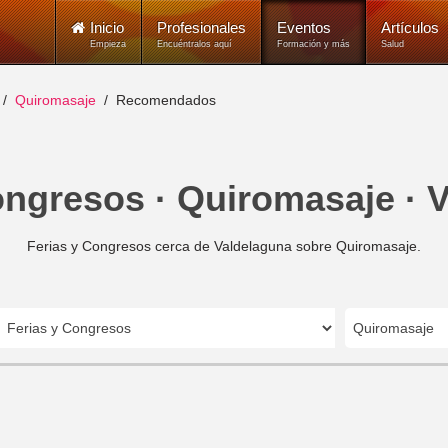
Inicio
Profesionales
Eventos
Artículos
Empieza
Encuéntralos aquí
Formación y más
Salud
Quiromasaje
Recomendados
ongresos · Quiromasaje · 
Ferias y Congresos cerca de Valdelaguna sobre Quiromasaje.
Quiromasaje