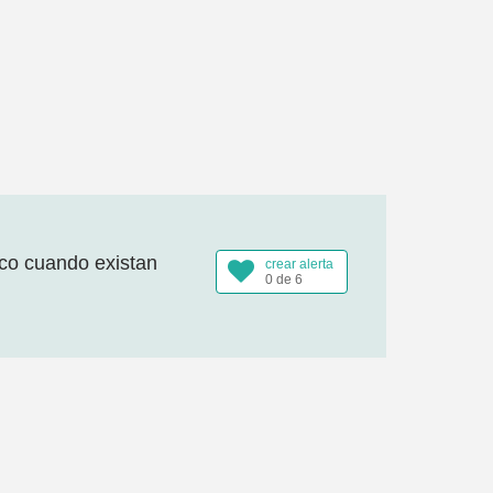
ico cuando existan
crear alerta
0 de 6