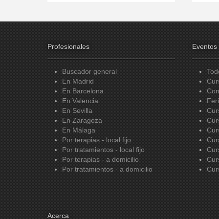
Profesionales
Eventos
Buscador general
Tod
En Madrid
Cur
En Barcelona
Con
En Valencia
Fer
En Sevilla
Cur
En Zaragoza
Cur
En Málaga
Cur
Por terapias - local fijo
Cur
Por tratamientos - local fijo
Cur
Por terapias - a domicilio
Cur
Por tratamientos - a domicilio
Cur
Acerca