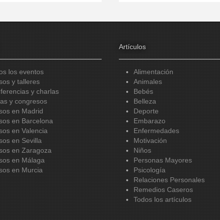
Artículos
os los eventos
Alimentación
sos y talleres
Animales
ferencias y charlas
Bebés
ias y congresos
Belleza
sos en Madrid
Deporte
sos en Barcelona
Embarazo
sos en Valencia
Enfermedades
sos en Sevilla
Motivación
sos en Zaragoza
Niños
sos en Málaga
Personas Mayores
sos en Murcia
Psicología
Relaciones Personales
Remedios Caseros
Todos los artículos