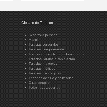
Glosario de Terapias
Desarrollo personal
Masajes
Terapias corporales
Terapias cuerpo-mente
Terapias energéticas y vibracionales
Terapias florales o con plantas
Terapias manuales
Terapias médicas
Terapias psicológicas
Técnicas de SPA y balnearios
Otras terapias
Todas las categorías