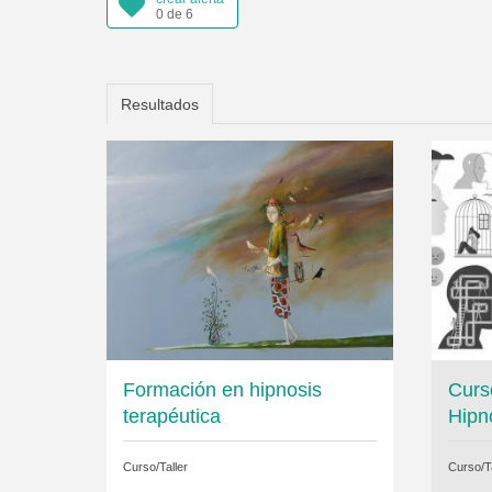
0 de 6
Resultados
Formación en hipnosis
Curso
terapéutica
Hipn
Curso/Taller
Curso/Ta