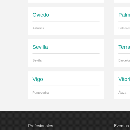
Oviedo
Palm
Asturias
Baleare
Sevilla
Terr
Sevilla
Barcelo
Vigo
Vitor
Pontevedra
Álava
Profesionales
Eventos