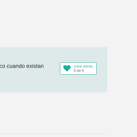
ico cuando existan
crear alerta
0 de 6