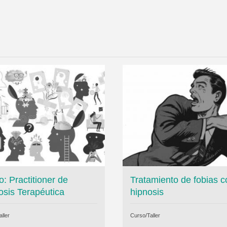
: Practitioner de
Tratamiento de fobias c
osis Terapéutica
hipnosis
ller
Curso/Taller