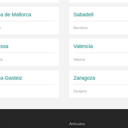
a de Mallorca
Sabadell
s
Barcelona
assa
Valencia
na
Valencia
ia-Gasteiz
Zaragoza
Zaragoza
Artículos