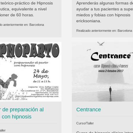
teórico-práctico de Hipnosis
Aprenderás algunas formas d
utica, equivalente a nivel
ayudar a tus pacientes a supe
tioner de 60 horas.
miedos y fobias con hipnosis
ericksoniana.
do anteriormente en:
Barcelona
Realizado anteriormente en:
Barcelona
r de preparación al
Centrance
o con hipnosis
Curso/Taller
ller
Curso de hipnosis clínica inte