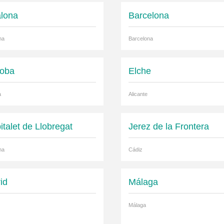
lona
Barcelona
na
Barcelona
oba
Elche
a
Alicante
italet de Llobregat
Jerez de la Frontera
na
Cádiz
id
Málaga
Málaga