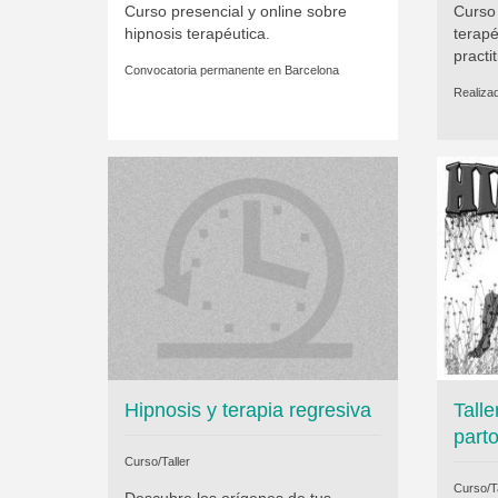
Curso presencial y online sobre
Curso 
hipnosis terapéutica.
terapé
practi
Convocatoria permanente en
Barcelona
Realiza
Hipnosis y terapia regresiva
Talle
part
Curso/Taller
Curso/Ta
Descubre los orígenes de tus