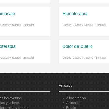
omasaje
Hipnoterapia
Clases y Talleres · Benifallet
Cursos, Clases y Talleres · Benifallet
terapia
Dolor de Cuello
Clases y Talleres · Benifallet
Cursos, Clases y Talleres · Benifallet
Artículos
os los eventos
Alimentación
sos y talleres
Animales
ferencias y charlas
Bebés