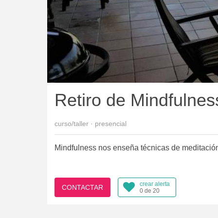
Retiro de Mindfulnes
curso/taller · presencial
Mindfulness nos enseña técnicas de meditación p
crear alerta
CONTACTAR
0 de 20