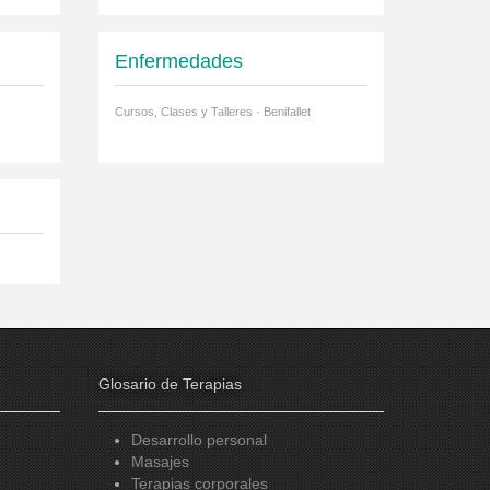
Enfermedades
Cursos, Clases y Talleres · Benifallet
Glosario de Terapias
Desarrollo personal
Masajes
Terapias corporales