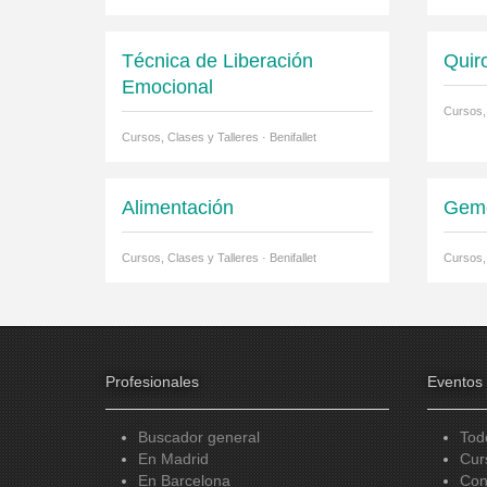
Técnica de Liberación
Quir
Emocional
Cursos, 
Cursos, Clases y Talleres · Benifallet
Alimentación
Gemo
Cursos, Clases y Talleres · Benifallet
Cursos, 
Profesionales
Eventos
Buscador general
Tod
En Madrid
Cur
En Barcelona
Con