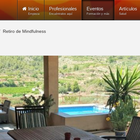
Inicio
Profesionales
Eventos
Artículos
Empieza
Encuéntralos aquí
Formación y más
Salud
Retiro de Mindfulness