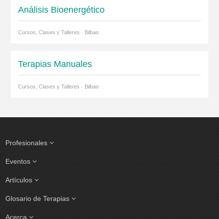
Análisis Bioenergético
Cursos, Clases y Talleres · Bilbao
Terapias Manuales
Cursos, Clases y Talleres · Bilbao
Profesionales
Eventos
Artículos
Glosario de Terapias
Acerca