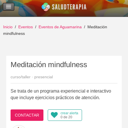
Temas Recientes
Buscar
Inicio
Eventos
Eventos de Aguamarina
Meditación
mindfulness
Meditación mindfulness
curso/taller · presencial
Se trata de un programa experiencial e interactivo
que incluye ejercicios prácticos de atención.
crear alerta
CONTACTAR
0 de 20