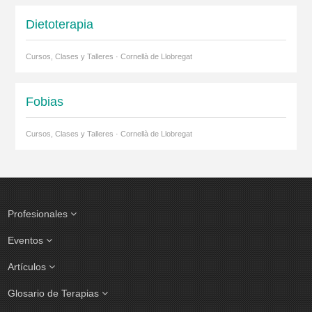
Dietoterapia
Cursos, Clases y Talleres · Cornellà de Llobregat
Fobias
Cursos, Clases y Talleres · Cornellà de Llobregat
Profesionales
Eventos
Artículos
Glosario de Terapias