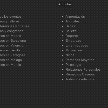
Artículos
os los eventos
Alimentación
sos y talleres
Animales
ferencias y charlas
Bebés
ias y congresos
Belleza
sos en Madrid
Deporte
sos en Barcelona
Embarazo
sos en Valencia
Enfermedades
sos en Sevilla
Motivación
sos en Zaragoza
Niños
sos en Málaga
Personas Mayores
sos en Murcia
Psicología
Relaciones Personales
Remedios Caseros
Todos los artículos