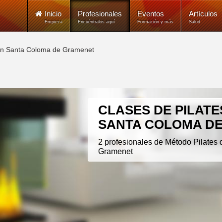
Inicio
Profesionales
Eventos
Artículos
Empieza
Encuéntralos aquí
Formación y más
Salud
o en Santa Coloma de Gramenet
CLASES DE PILATE
SANTA COLOMA D
2 profesionales de Método Pilates
Gramenet