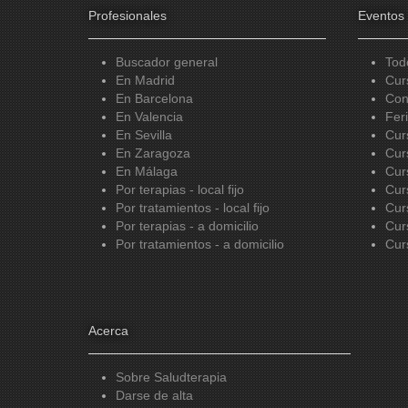
Profesionales
Eventos
Buscador general
Tod
En Madrid
Cur
En Barcelona
Con
En Valencia
Fer
En Sevilla
Cur
En Zaragoza
Cur
En Málaga
Cur
Por terapias - local fijo
Cur
Por tratamientos - local fijo
Cur
Por terapias - a domicilio
Cur
Por tratamientos - a domicilio
Cur
Acerca
Sobre Saludterapia
Darse de alta