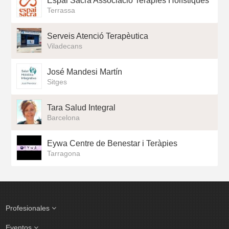
Espai Sacra Associació Teràpies Holístiques
Terrassa
Serveis Atenció Terapèutica
Viladecans
José Mandesi Martín
Sitges
Tara Salud Integral
Barcelona
Eywa Centre de Benestar i Teràpies
Tarragona
Profesionales
Eventos