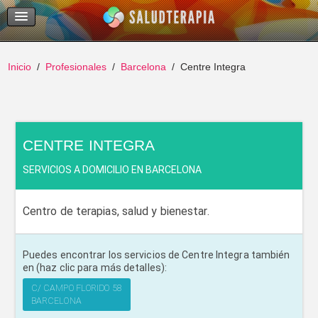
Temas Recientes
Buscar
Inicio
Profesionales
Barcelona
Centre Integra
CENTRE INTEGRA
SERVICIOS A DOMICILIO EN BARCELONA
Centro de terapias, salud y bienestar.
Puedes encontrar los servicios de Centre Integra también
en (haz clic para más detalles):
C/ CAMPO FLORIDO 58
BARCELONA