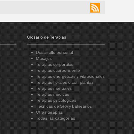
Glosario de Terapias
Desarrollo personal
Masajes
Terapias corporales
Terapias cuerpo-mente
Terapias energéticas y vibracionales
Terapias florales o con plantas
Terapias manuales
Terapias médicas
Terapias psicológicas
Técnicas de SPA y balnearios
Otras terapias
Todas las categorías