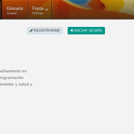
Glosario
Foros
Terapias
Participa
REGISTRARME
INICIAR SESIÓN
mpañamiento en
programación
enestar y salud y