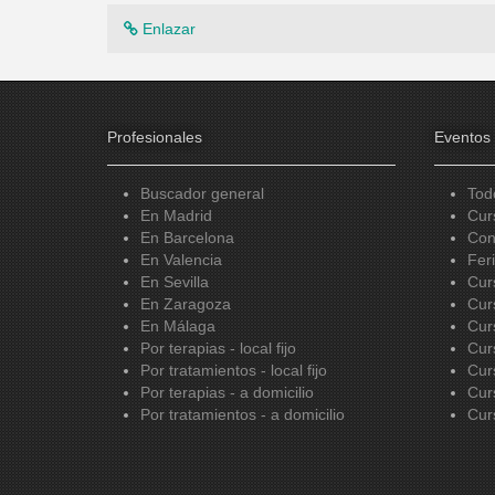
Enlazar
Profesionales
Eventos
Buscador general
Tod
En Madrid
Cur
En Barcelona
Con
En Valencia
Fer
En Sevilla
Cur
En Zaragoza
Cur
En Málaga
Cur
Por terapias - local fijo
Cur
Por tratamientos - local fijo
Cur
Por terapias - a domicilio
Cur
Por tratamientos - a domicilio
Cur