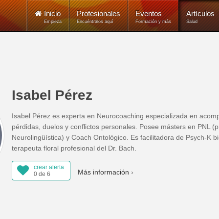
Inicio
Profesionales
Eventos
Artículos
Empieza
Encuéntralos aquí
Formación y más
Salud
Isabel Pérez
Isabel Pérez es experta en Neurocoaching especializada en aco
pérdidas, duelos y conflictos personales. Posee másters en PNL (
Neurolingüística) y Coach Ontológico. Es facilitadora de Psych-K bi
terapeuta floral profesional del Dr. Bach.
crear alerta
Más información
0 de 6