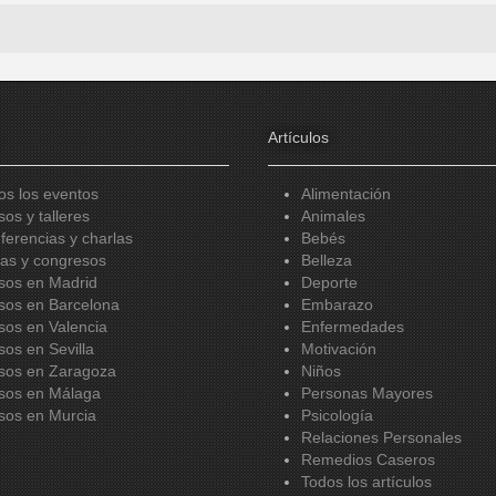
Artículos
os los eventos
Alimentación
sos y talleres
Animales
ferencias y charlas
Bebés
ias y congresos
Belleza
sos en Madrid
Deporte
sos en Barcelona
Embarazo
sos en Valencia
Enfermedades
sos en Sevilla
Motivación
sos en Zaragoza
Niños
sos en Málaga
Personas Mayores
sos en Murcia
Psicología
Relaciones Personales
Remedios Caseros
Todos los artículos