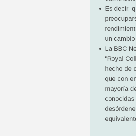
Es decir, 
preocupars
rendimient
un cambio 
La BBC New
"Royal Col
hecho de q
que con en
mayoría de
conocidas 
desórdene
equivalent