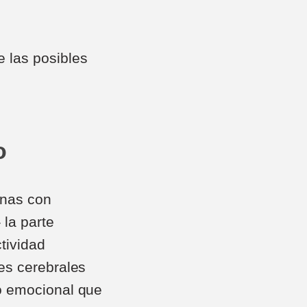
 las posibles
o
onas con
 la parte
tividad
es cerebrales
o emocional que