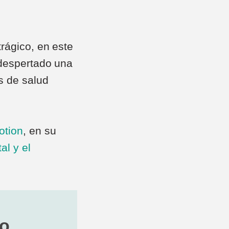
rágico, en este
 despertado una
s de salud
otion
, en su
al y el
jo