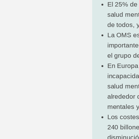
El 25% de
salud ment
de todos, 
La OMS es
importante
el grupo d
En Europa,
incapacid
salud ment
alrededor 
mentales 
Los costes
240 billon
disminució