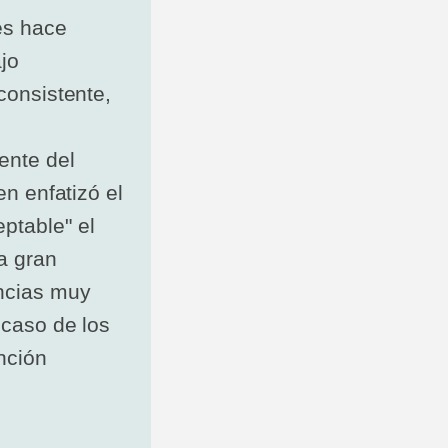
es hace
jo
consistente,
ente del
en enfatizó el
ptable" el
a gran
encias muy
 caso de los
nción