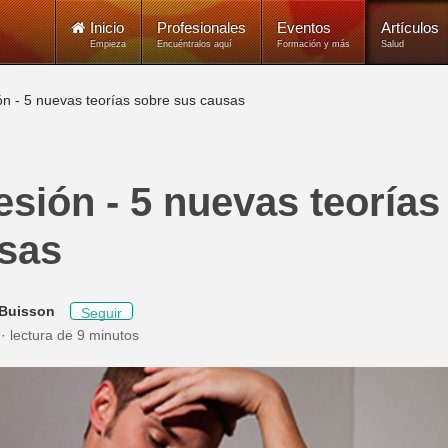
Inicio
Profesionales
Eventos
Artículos
Empieza
Encuéntralos aquí
Formación y más
Salud
ón - 5 nuevas teorías sobre sus causas
esión - 5 nuevas teorías
sas
 Buisson
Seguir
lectura de 9 minutos