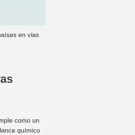
países en vías
vas
imple como un
alance químico