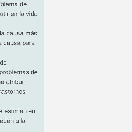
oblema de
tir en la vida
nda causa más
a causa para
 de
 problemas de
 atribuir
rastornos
se estiman en
deben a la