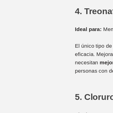
4. Treon
Ideal para:
Memo
El único tipo d
eficacia. Mejora
necesitan
mejor
personas con de
5. Cloru