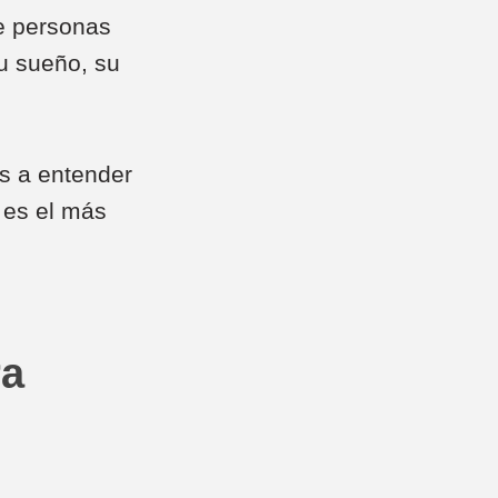
e personas
u sueño, su
s a entender
 es el más
ra