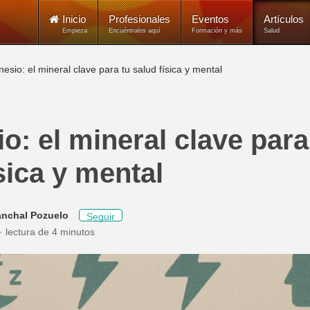
Inicio
Profesionales
Eventos
Artículos
Empieza
Encuéntralos aquí
Formación y más
Salud
esio: el mineral clave para tu salud física y mental
o: el mineral clave para
sica y mental
anchal Pozuelo
Seguir
lectura de 4 minutos