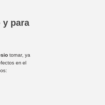
 y para
esio
tomar, ya
fectos en el
cos: