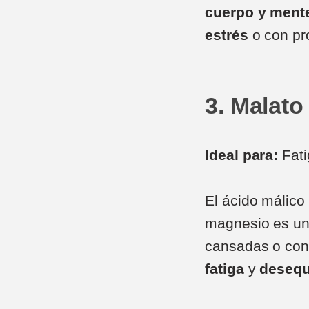
cuerpo y ment
estrés
o con pr
3. Malat
Ideal para:
Fati
El ácido málico
magnesio es un
cansadas o co
fatiga
y
desequ