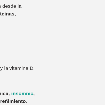
n desde la
teínas,
y la vitamina D.
nica,
insomnio
,
treñimiento
.