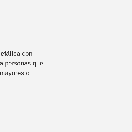
efálica
con
ara personas que
s mayores o