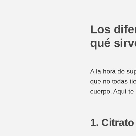
Los dife
qué sir
A la hora de su
que no todas ti
cuerpo. Aquí te
1. Citrat