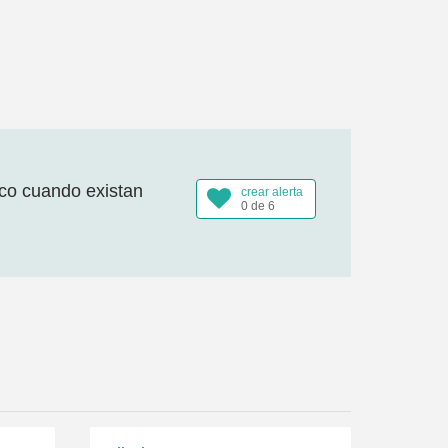
ico cuando existan
crear alerta
0 de 6