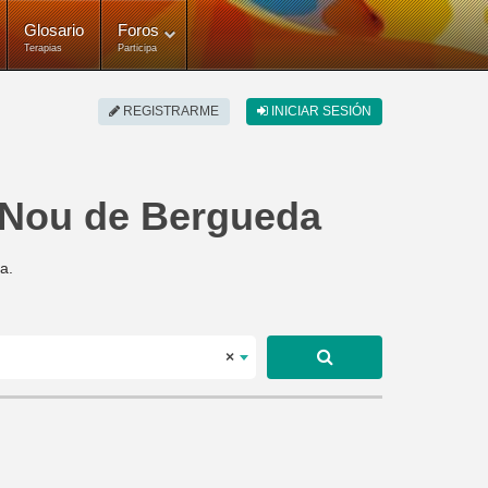
Glosario
Foros
Terapias
Participa
REGISTRARME
INICIAR SESIÓN
· Nou de Bergueda
a.
×