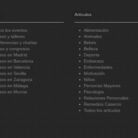
Artículos
os los eventos
Alimentación
sos y talleres
Animales
ferencias y charlas
Bebés
ias y congresos
Belleza
sos en Madrid
Deporte
sos en Barcelona
Embarazo
sos en Valencia
Enfermedades
sos en Sevilla
Motivación
sos en Zaragoza
Niños
sos en Málaga
Personas Mayores
sos en Murcia
Psicología
Relaciones Personales
Remedios Caseros
Todos los artículos