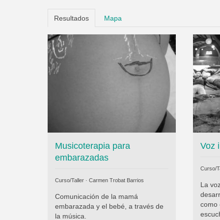
Resultados
Mapa
Musicoterapia para
Voz i
embarazadas
Curso/Ta
Curso/Taller ·
Carmen Trobat Barrios
La vo
desarr
Comunicación de la mamá
como 
embarazada y el bebé, a través de
escuch
la música.