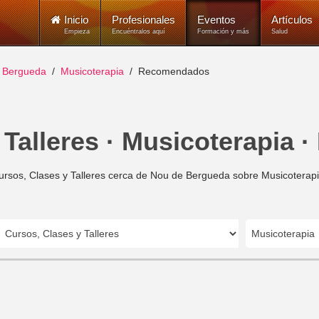
Inicio
Profesionales
Eventos
Artículos
Empieza
Encuéntralos aquí
Formación y más
Salud
 Bergueda
Musicoterapia
Recomendados
 Talleres · Musicoterapia 
ursos, Clases y Talleres cerca de Nou de Bergueda sobre Musicoterapi
Musicoterapia