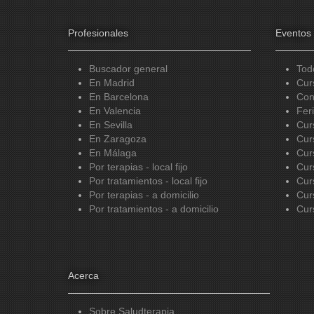
Profesionales
Eventos
Buscador general
Tod
En Madrid
Cur
En Barcelona
Con
En Valencia
Fer
En Sevilla
Cur
En Zaragoza
Cur
En Málaga
Cur
Por terapias - local fijo
Cur
Por tratamientos - local fijo
Cur
Por terapias - a domicilio
Cur
Por tratamientos - a domicilio
Cur
Acerca
Sobre Saludterapia